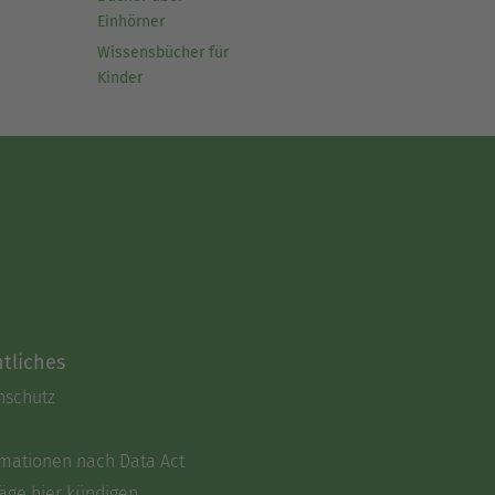
Einhörner
Wissensbücher für
Kinder
tliches
nschutz
rmationen nach Data Act
äge hier kündigen