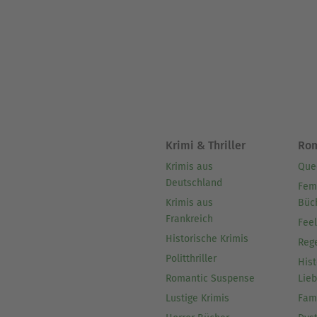
Krimi & Thriller
Ro
Krimis aus
Que
Deutschland
Fem
Krimis aus
Büc
Frankreich
Fee
Historische Krimis
Reg
Politthriller
Hist
Romantic Suspense
Lie
Lustige Krimis
Fam