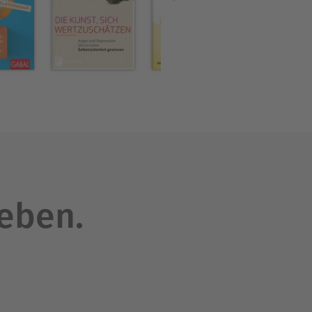
rauen und unser
s unserem Leben zu
rnde und Mut machende
 uns so behandeln, wie wir
 dem Motto zu handeln: "Was
das schaffen kann, ist das
ische Anleitung mit
bstzweifeln.
leben.
sychotherapeut in eigener
stschädigenden und negativen
eistern und der Kapitän