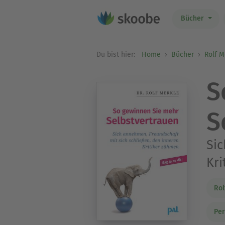
Bücher
Du bist hier:
Home
Bücher
Rolf M
S
S
Sic
Kri
Rol
Per