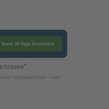
Teste 30 Tage kostenlos
ertrauen“
 Merkle Selbstvertrauen – wer
 Merkle Selbstvertrauen – wer
würde uns dann leichter