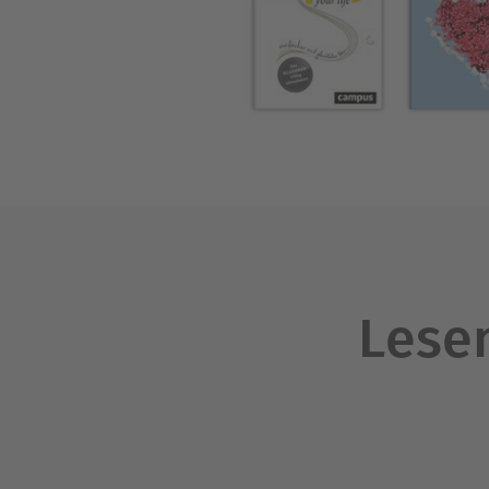
zurückzuführen sind: mange
Selbstwertgefühl steigern m
verbannen. Wir müssen ler
Stimme zu setzen. Wir müsse
gerne von anderen behandel
du nicht willst, dass man dir
Anliegen dieses Ratgebers, 
zahlreichen Übungen zur Üb
Lesen
Über Rolf Merkle
Dr. Rolf Merkle arbeitet se
Praxis. Mit seiner Arbeit u
Gedanken zu befreien, mehr
ihres Lebens zu werden. (Nä