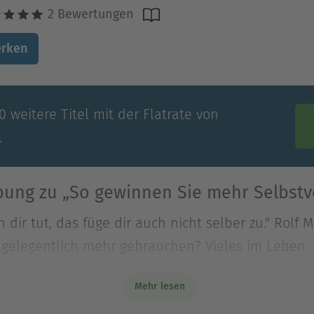
2 Bewertungen
rken
 weitere Titel mit der Flatrate von
.
bung zu „So gewinnen Sie mehr Selbstv
 dir tut, das füge dir auch nicht selber zu." Rolf
 gelegentlich mehr gebrauchen? Vieles im Leben
 dir tut, das füge dir auch nicht selber zu." Rolf
Mehr lesen
 gelegentlich mehr gebrauchen? Vieles im Leben 