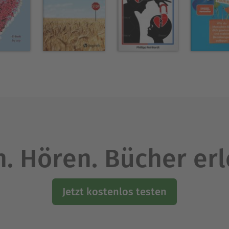
lnde Selbstannahme." Wenn wir unser Selbstvert
öchten, dann müssen wir lernen, den Kritiker au
nen, an seine Stelle eine aufbauende, aufmunte
n lernen, uns selbst den Rücken zu stärken, und
t werden möchten. Rolf Merkle fordert auf, nach
 tut, das füge dir auch nicht selber zu." Wie man 
dem über 320.000 Menschen vertrauen. Eine prakt
erwindung von Minderwertigkeitsgefühlen und Sel
. Hören. Bücher er
it mehr als 35 Jahren als Diplom-Psychologe und P
Jetzt kostenlos testen
nd seiner Bücher hilft er Menschen, sich von selb
 aus ihrem Leben zu machen, ihre Probleme zu m
heres unter www.rolfmerkle.de)