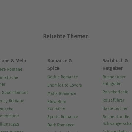
Ausblenden
Beliebte Themen
mane & Mehr
Romance &
Sachbuch &
Spice
Ratgeber
ere Romane
Gothic Romance
Bücher über
inistische
Fotografie
her
Enemies to Lovers
Reiseberichte
l-Good-Romane
Mafia Romance
Reiseführer
ency Romane
Slow Burn
Romance
Bastelbücher
orische
besromane
Sports Romance
Bücher für die
Schwangerscha
iliensagas
Dark Romance
Achtsamkeits-