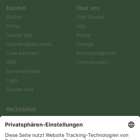
Kunden
Über uns
Bücher
Über Skoobe
Preise
Jobs
Skoobe App
Presse
Geschenkgutscheine
Verlage
Code einlösen
Partnerprogramm
Hilfe
Firmenkunden
Barrierefreiheit
Login
Skoobe liest
Rechtliches
Datenschutz
AGB
Informationen nach Data