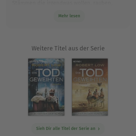
Stämmen die irgendwas wollen, rauben,
Robert Low lebte in Largs, Schottland – dem Ort,
töten ….habe ich komplett den Faden
wo die Wikinger schließlich besiegt wurden. 2021
Mehr lesen
verloren.
ist der Autor verstorben.
Ausblenden
Weitere Titel aus der Serie
Sieh Dir alle Titel der Serie an