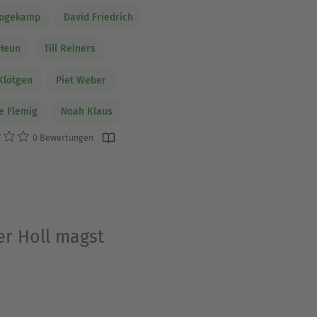
Hogekamp
David Friedrich
 Heun
Till Reiners
Klötgen
Piet Weber
e Flemig
Noah Klaus
0 Bewertungen
er Holl magst