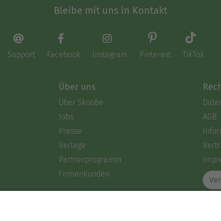
Bleibe mit uns in Kontakt
Support
Facebook
Instagram
Pinterest
TikTok
Über uns
Rech
Über Skoobe
Date
Jobs
AGB
Presse
Info
Verlage
Vertr
Partnerprogramm
Impr
Firmenkunden
Ver