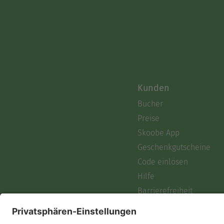
Kunden
Bücher
Preise
Skoobe App
Geschenkgutscheine
Code einlösen
Hilfe
Barrierefreiheit
Login
Skoobe liest