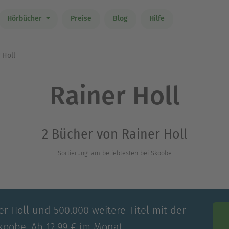
Hörbücher
Preise
Blog
Hilfe
 Holl
Rainer Holl
2 Bücher von Rainer Holl
Sortierung: am beliebtesten bei Skoobe
er Holl und 500.000 weitere Titel mit der
koobe. Ab 12,99 € im Monat.