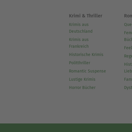
Krimi & Thriller
Ro
Krimis aus
Que
Deutschland
Fem
Krimis aus
Büc
Frankreich
Fee
Historische Krimis
Reg
Politthriller
Hist
Romantic Suspense
Lie
Lustige Krimis
Fam
Horror Bücher
Dys