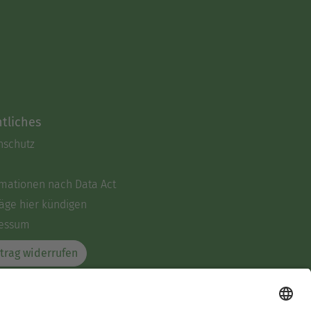
tliches
nschutz
rmationen nach Data Act
äge hier kündigen
essum
trag widerrufen