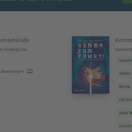
Peenemünde
Komma
em Hintergrund
Slamtext
Anselm
 Bewertungen
Volke
Micha 
Christi
Maik M
Karst