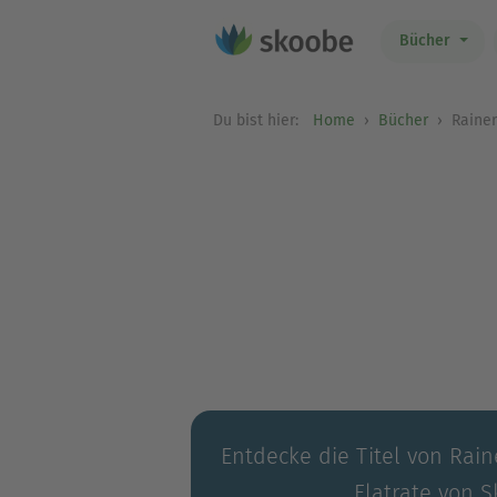
Bücher
Du bist hier:
Home
Bücher
Rainer
Entdecke die Titel von Rain
Flatrate von S