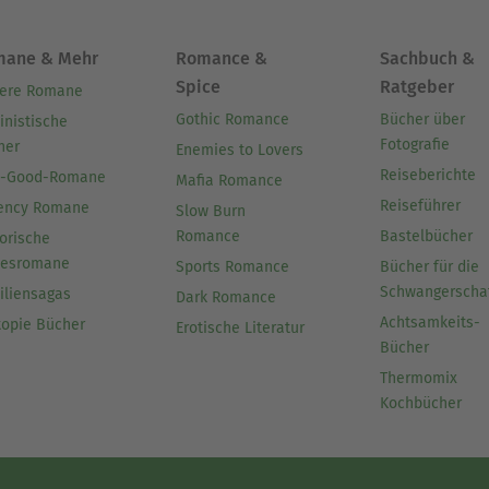
mane & Mehr
Romance &
Sachbuch &
Spice
Ratgeber
ere Romane
Gothic Romance
Bücher über
inistische
Fotografie
her
Enemies to Lovers
Reiseberichte
l-Good-Romane
Mafia Romance
Reiseführer
ency Romane
Slow Burn
Romance
Bastelbücher
orische
besromane
Sports Romance
Bücher für die
Schwangerscha
iliensagas
Dark Romance
Achtsamkeits-
topie Bücher
Erotische Literatur
Bücher
Thermomix
Kochbücher