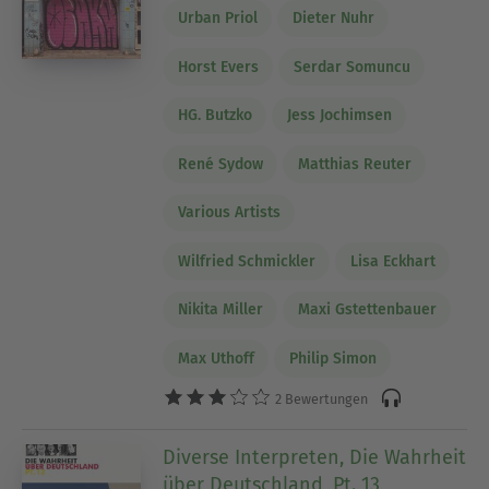
Urban Priol
Dieter Nuhr
Horst Evers
Serdar Somuncu
HG. Butzko
Jess Jochimsen
René Sydow
Matthias Reuter
Various Artists
Wilfried Schmickler
Lisa Eckhart
Nikita Miller
Maxi Gstettenbauer
Max Uthoff
Philip Simon
2 Bewertungen
Diverse Interpreten, Die Wahrheit
über Deutschland, Pt. 13