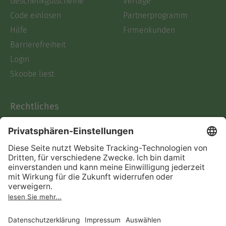
Geschenkgutscheine
Verlage
Code einlösen
Partnerprogramm
Hilfe
Firmenkunden
Barrierefreiheit
Login
Skoobe liest
Rechtliches
Datenschutz
AGB
Informationen nach Data
Act
Verträge hier kündigen
Impressum
Vertrag widerrufen