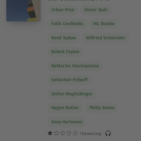
Urban Priol
Dieter Nuhr
Fatih Cevikkollu
HG. Butzko
René Sydow
Wilfried Schmickler
Bülent Ceylan
Nektarios Vlachopoulos
Sebastian Pufpaff
Stefan Waghubinger
Hagen Rether
Philip Simon
Anny Hartmann
1 Bewertung