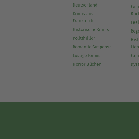
Deutschland
Fem
Krimis aus
Büc
Frankreich
Fee
Historische Krimis
Reg
Politthriller
Hist
Romantic Suspense
Lie
Lustige Krimis
Fam
Horror Bücher
Dys