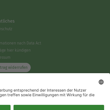
tliches
nschutz
rmationen nach Data Act
äge hier kündigen
essum
trag widerrufen