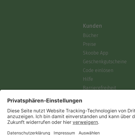
Kunden
Bücher
Preise
Skoobe App
Geschenkgutscheine
Code einlösen
Hilfe
Barrierefreiheit
Login
Skoobe liest