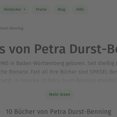
Hörbücher
Preise
Blog
Hilfe
Durst-Benning
s von Petra Durst-B
965 in Baden-Württemberg geboren. Seit dreißig J
sche Romane. Fast all ihre Bücher sind SPIEGEL-Be
etzt. In Amerika ist Petra Durst-Benning ebenfall
und schreibt im Süden Deutschlands, Frankreich wa
Mehr lesen
10 Bücher von Petra Durst-Benning