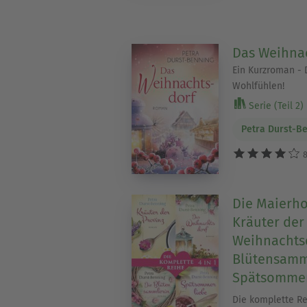
Das Weihna
Ein Kurzroman -
Wohlfühlen!
Serie (Teil 2)
Petra Durst-B
8
Die Maierho
Kräuter der
Weihnachtsd
Blütensamm
Spätsommer
Die komplette R