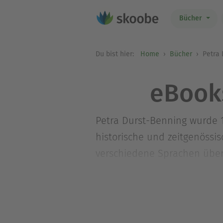
Bücher
Du bist hier:
Home
Bücher
Petra 
eBook
Petra Durst-Benning wurde 1
historische und zeitgenössi
verschiedene Sprachen übers
Bestsellerautorin. Sie lebt 
zweite Heimat.