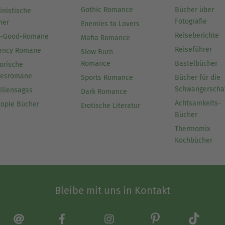
Gothic Romance
Bücher über
inistische
Fotografie
her
Enemies to Lovers
Reiseberichte
l-Good-Romane
Mafia Romance
Reiseführer
ency Romane
Slow Burn
Romance
Bastelbücher
orische
besromane
Sports Romance
Bücher für die
Schwangerscha
iliensagas
Dark Romance
Achtsamkeits-
topie Bücher
Erotische Literatur
Bücher
Thermomix
Kochbücher
Bleibe mit uns in Kontakt