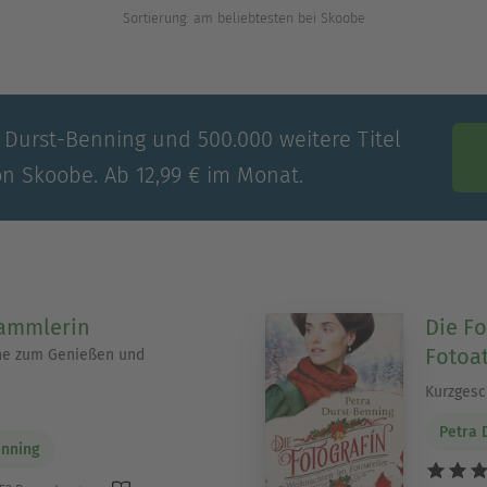
Sortierung: am beliebtesten bei Skoobe
a Durst-Benning und 500.000 weitere Titel
on Skoobe. Ab 12,99 € im Monat.
sammlerin
Die Fo
Fotoat
he zum Genießen und
Kurzgesc
Petra 
enning