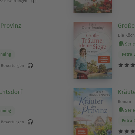
53 Bewertungen
 Provinz
Große 
Die Köch
Serie 
enning
Petra 
 Bewertungen
chtsdorf
Kräute
Roman
Serie 
enning
Petra 
 Bewertungen