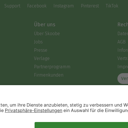
Support
Facebook
Instagram
Pinterest
TikTok
Über uns
Rech
Über Skoobe
Date
Jobs
AGB
Presse
Info
Verlage
Vertr
Partnerprogramm
Impr
Firmenkunden
Ver
Immer ein gutes Buch