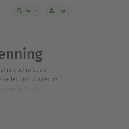
Suche
Login
enning
ahren schreibt sie
stseller und wurden in
s eine gefeierte
r viele Jahre lang ihre