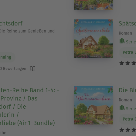
chtsdorf
Späts
 Die Reihe zum Genießen und
Roman
Serie 
Petra 
enning
2 Bewertungen
fen-Reihe Band 1-4: -
Die B
 Provinz / Das
Roman
orf / Die
Serie 
lerin /
Petra 
liebe (4in1-Bundle)
eihe