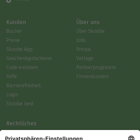
Kunden
Über uns
Bücher
Über Skoobe
Preise
Jobs
Skoobe App
Presse
Geschenkgutscheine
Verlage
Code einlösen
Partnerprogramm
Hilfe
Firmenkunden
Barrierefreiheit
Login
Skoobe liest
Rechtliches
Datenschutz