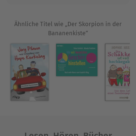
als wäre ich 5 schafften es auf die SPIEGEL-
Bestsellerliste.
Ähnliche Titel wie „Der Skorpion in der
Ausblenden
Bananenkiste“
Lesen. Hören. Bücher