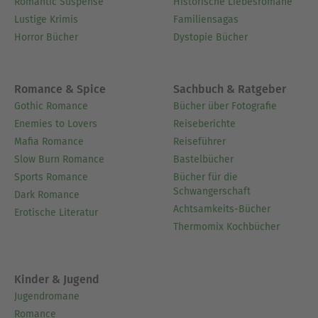
Romantic Suspense
Historische Liebesromane
Lustige Krimis
Familiensagas
Horror Bücher
Dystopie Bücher
Romance & Spice
Sachbuch & Ratgeber
Gothic Romance
Bücher über Fotografie
Enemies to Lovers
Reiseberichte
Mafia Romance
Reiseführer
Slow Burn Romance
Bastelbücher
Sports Romance
Bücher für die
Schwangerschaft
Dark Romance
Achtsamkeits-Bücher
Erotische Literatur
Thermomix Kochbücher
Kinder & Jugend
Jugendromane
Romance