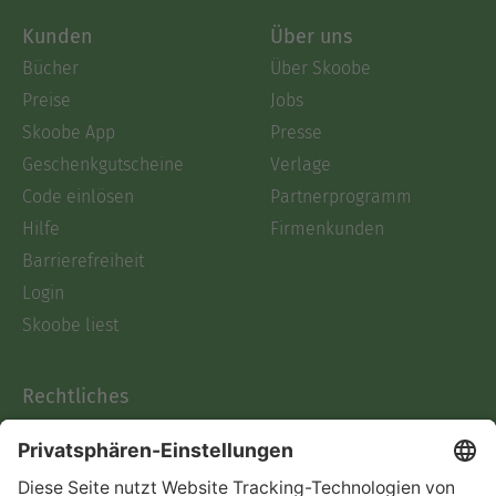
Kunden
Über uns
Bücher
Über Skoobe
Preise
Jobs
Skoobe App
Presse
Geschenkgutscheine
Verlage
Code einlösen
Partnerprogramm
Hilfe
Firmenkunden
Barrierefreiheit
Login
Skoobe liest
Rechtliches
Datenschutz
AGB
Informationen nach Data