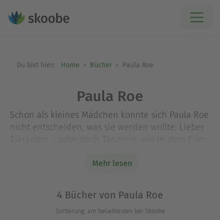
Du bist hier:
Home
Bücher
Paula Roe
Paula Roe
Schon als kleines Mädchen konnte sich Paula Roe
nicht entscheiden, was sie werden wollte: Lieber
Tierärztin … oder doch Tänzerin, wie in dem Film
Flashdance? Ähnlich bewegt sah dann auch ihre
Karriere aus. Sie hat als Sekretärin, Software-
Mehr lesen
Trainerin und Aerobic-Lehrerin gearbeitet.
Außerdem machte sie eine Rucksack-Tour einmal
4 Bücher von Paula Roe
quer durch Europa. Doch irgendwann besann sich
Sortierung: am beliebtesten bei Skoobe
die in Australien aufgewachsene Britin auf das,