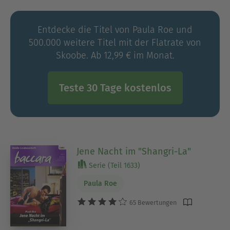
was sie schon immer geliebt hatte: das Schreiben.
Bereits im Alter von 11 Jahren hatte sie ihre ersten
Entdecke die Titel von Paula Roe und
Geschichten verfasst. Damals liebte sie Enid
500.000 weitere Titel mit der Flatrate von
Blytons Der Zauberwald und wünschte sich auch
Skoobe. Ab 12,99 € im Monat.
einmal einen Baum zu entdecken, den man nur
hochzuklettern brauchte, um in eine zauberhafte
Fantasiewelt zu gelangen. Und so fand sie
Teste 30 Tage kostenlos
letztendlich ihre Bestimmung als Autorin und
aktives Mitglied der Romance Writers of Australia.
Nun lebt sie mit ihrer Familie in der Nähe von
Sydney und gibt sich ganz ihrer Leidenschaft hin.
Ihren Fernseher hat sie letztes Jahr
Jene Nacht im "Shangri-La"
rausgeschmissen, den braucht sie nicht mehr, um
Serie (Teil 1633)
ihre Fantasie auf Reisen zu schicken.
Paula Roe
65 Bewertungen