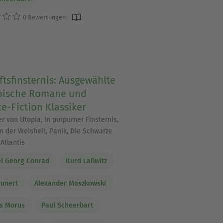
0 Bewertungen
tsfinsternis: Ausgewählte
pische Romane und
e-Fiction Klassiker
r von Utopia, In purpurner Finsternis,
ln der Weisheit, Panik, Die Schwarze
Atlantis
l Georg Conrad
Kurd Laßwitz
runert
Alexander Moszkowski
s Morus
Paul Scheerbart