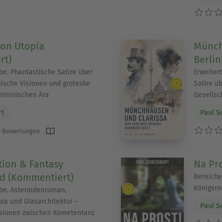
von Utopia
Münch
rt)
Berli
be. Phantastische Satire über
Erweiter
nische Visionen und groteske
Satire ü
elminischen Ära
Gesellsc
rt
Paul S
 Bewertungen
tion & Fantasy
Na Pro
 (Kommentiert)
Bereiche
Königsr
be. Asteroidenroman,
a und Glasarchitektur –
Paul S
isionen zwischen Kometentanz