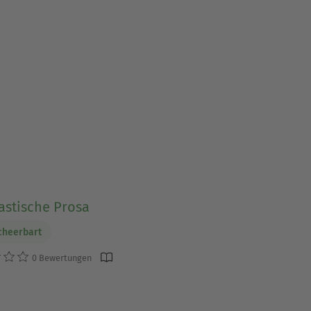
astische Prosa
cheerbart
0 Bewertungen