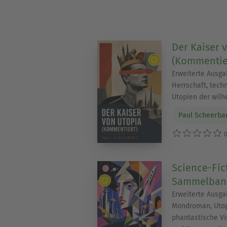
Der Kaiser 
(Kommentie
Erweiterte Ausga
Herrschaft, tech
Utopien der wilh
Paul Scheerba
0
Science-Fic
Sammelband
Erweiterte Ausga
Mondroman, Utopi
phantastische V