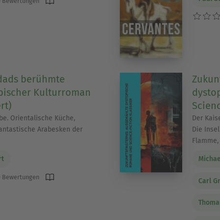
 Bewertungen
gdads berühmte
Zukunf
bischer Kulturroman
dysto
rt)
Scienc
be. Orientalische Küche,
Der Kaise
antastische Arabesken der
Die Inse
Flamme, 
rt
Michae
 Bewertungen
Carl G
Thoma