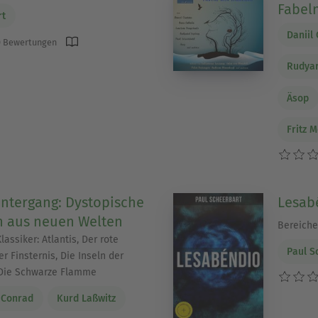
Fabel
rt
Daniil
 Bewertungen
Rudyar
Äsop
Fritz 
ntergang: Dystopische
Lesab
n aus neuen Welten
Bereiche
lassiker: Atlantis, Der rote
Paul S
er Finsternis, Die Inseln der
 Die Schwarze Flamme
 Conrad
Kurd Laßwitz