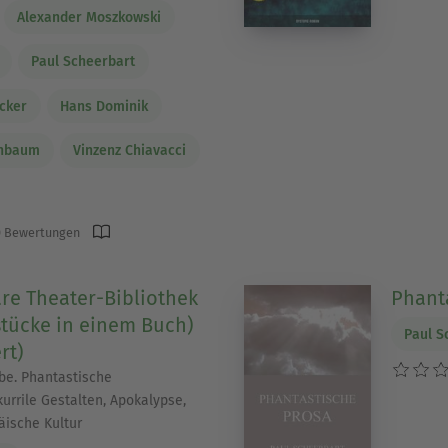
Alexander Moszkowski
Paul Scheerbart
cker
Hans Dominik
inbaum
Vinzenz Chiavacci
 Bewertungen
re Theater-Bibliothek
Phant
stücke in einem Buch)
Paul S
rt)
be. Phantastische
urrile Gestalten, Apokalypse,
äische Kultur