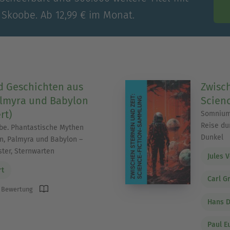
 Skoobe. Ab 12,99 € im Monat.
 Geschichten aus
Zwisch
almyra und Babylon
Scien
rt)
Somnium,
Reise du
be. Phantastische Mythen
Dunkel
n, Palmyra und Babylon –
ster, Sternwarten
Jules 
rt
Carl G
 Bewertung
Hans 
Paul E