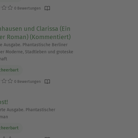
0 Bewertungen
hausen und Clarissa (Ein
ner Roman) (Kommentiert)
te Ausgabe. Phantastische Berliner
ber Moderne, Stadtleben und groteske
haft
cheerbart
0 Bewertungen
st!
rte Ausgabe. Phantastischer
oman
cheerbart