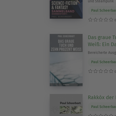
und Steampunk
Paul Scheerba
0
Das graue T
Weiß: Ein 
Bereicherte Ausg
Paul Scheerba
0
Rakkóx der 
Paul Scheerba