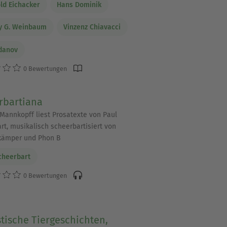
ld Eichacker
Hans Dominik
y G. Weinbaum
Vinzenz Chiavacci
danov
0 Bewertungen
rbartiana
Mannkopff liest Prosatexte von Paul
rt, musikalisch scheerbartisiert von
kämper und Phon B
cheerbart
0 Bewertungen
tische Tiergeschichten,