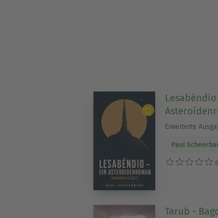
Lesabéndio 
Asteroiden
Erweiterte Ausga
Paul Scheerba
0
Tarub - Ba