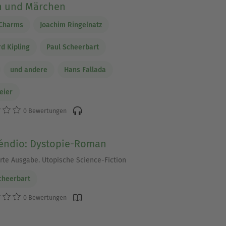
n und Märchen
 Charms
Joachim Ringelnatz
d Kipling
Paul Scheerbart
und andere
Hans Fallada
Meier
0 Bewertungen
éndio: Dystopie-Roman
rte Ausgabe. Utopische Science-Fiction
cheerbart
0 Bewertungen