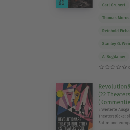
Carl Grunert
Thomas Morus
Reinhold Eicha
Stanley G. We
A. Bogdanov
0
Revolutionä
(22 Theater
(Kommentie
Erweiterte Ausga
Theaterstücke: sk
Satire und europ