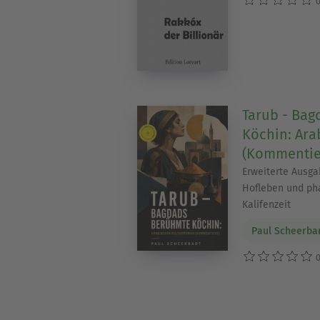
0
Tarub - Ba
Köchin: Ara
(Kommentie
Erweiterte Ausga
Hofleben und ph
Kalifenzeit
Paul Scheerba
0