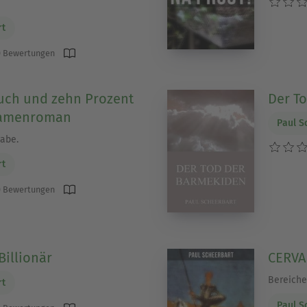
rt
 Bewertungen
uch und zehn Prozent
Der T
Damenroman
Paul S
abe.
rt
 Bewertungen
Billionär
CERVA
Bereiche
rt
Paul S