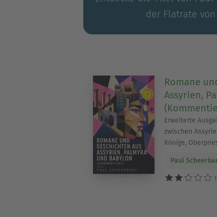
der Flatrate von
Romane und
Assyrien, P
(Kommentie
Erweiterte Ausga
zwischen Assyrie
Könige, Oberprie
Paul Scheerba
1