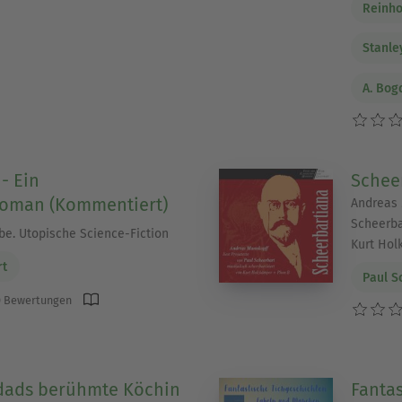
Reinho
Stanle
A. Bog
- Ein
Schee
roman (Kommentiert)
Andreas 
Scheerba
be. Utopische Science-Fiction
Kurt Hol
rt
Paul S
 Bewertungen
gdads berühmte Köchin
Fantas