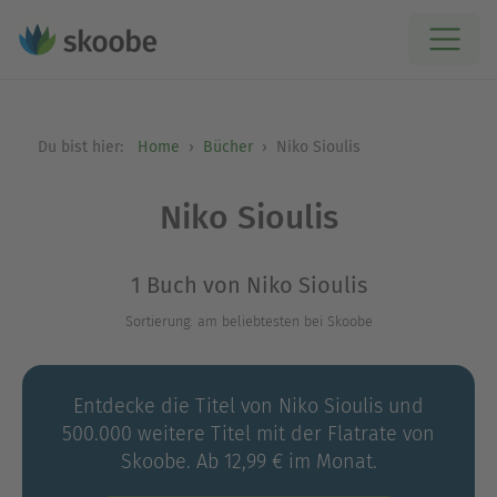
Du bist hier:
Home
Bücher
Niko Sioulis
Niko Sioulis
1 Buch von Niko Sioulis
Sortierung: am beliebtesten bei Skoobe
Entdecke die Titel von Niko Sioulis und
500.000 weitere Titel mit der Flatrate von
Skoobe. Ab 12,99 € im Monat.