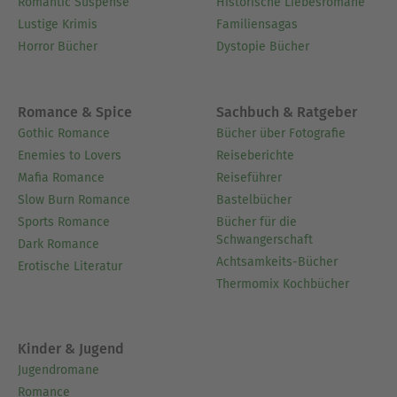
Romantic Suspense
Historische Liebesromane
Lustige Krimis
Familiensagas
Horror Bücher
Dystopie Bücher
Romance & Spice
Sachbuch & Ratgeber
Gothic Romance
Bücher über Fotografie
Enemies to Lovers
Reiseberichte
Mafia Romance
Reiseführer
Slow Burn Romance
Bastelbücher
Sports Romance
Bücher für die
Schwangerschaft
Dark Romance
Achtsamkeits-Bücher
Erotische Literatur
Thermomix Kochbücher
Kinder & Jugend
Jugendromane
Romance