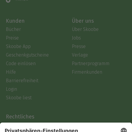
Kunden
Über uns
Bücher
Über Skoobe
Preise
Jobs
Skoobe App
Presse
Geschenkgutscheine
Verlage
Code einlösen
Partnerprogramm
Hilfe
Firmenkunden
Barrierefreiheit
Login
Skoobe liest
Rechtliches
Datenschutz