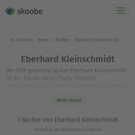
Du bist hier:
Home
Bücher
Eberhard Kleinschmidt
Eberhard Kleinschmidt
Der 1939 geborene Lyriker Eberhard Kleinschmidt
ist der älteste aktive Poetry Slammer
Deutschlands. Nach seiner Promotion arbeitete er
von 1972 bis 2004 als wissenschaftlicher
Mitarbeiter an den Romanischen Seminaren der
Mehr lesen
TU Braunschweig und der Uni Hannover. Seit
seiner Studienzeit ist er als Lyriker unterwegs und
3 Bücher von Eberhard Kleinschmidt
veröffentlichte 2009 den ersten von fünf eigenen
Sortierung: am beliebtesten bei Skoobe
Lyrikbänden.