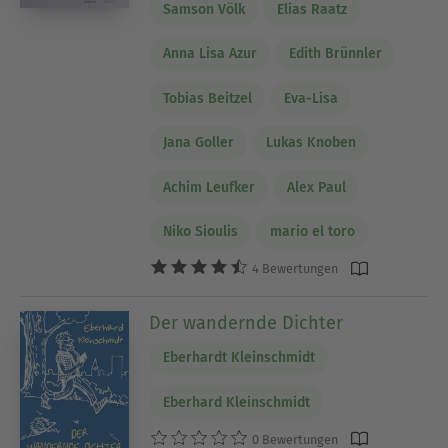
Samson Völk
Elias Raatz
Anna Lisa Azur
Edith Brünnler
Tobias Beitzel
Eva-Lisa
Jana Goller
Lukas Knoben
Achim Leufker
Alex Paul
Niko Sioulis
mario el toro
4 Bewertungen
Der wandernde Dichter
Eberhardt Kleinschmidt
Eberhard Kleinschmidt
0 Bewertungen