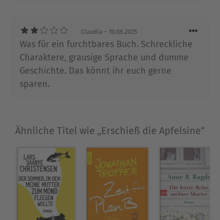
Roman »Populärmusik aus Vittula«, für den er
den renommiertesten Literaturpreis seines
Landes, den Augustpreis, bekam. Es war das
Claudia
– 10.06.2025
spektakulärste Debüt, das Schweden je erlebt
Was für ein furchtbares Buch. Schreckliche
hatte. Das Buch stand monatelang auf Platz 1 der
Charaktere, grausige Sprache und dumme
Bestsellerliste, verkaufte sich über eine Million
Geschichte. Das könnt ihr euch gerne
mal, wurde in 24 Sprachen übersetzt und ebenso
sparen.
erfolgreich verfilmt.
Ausblenden
Ähnliche Titel wie „Erschieß die Apfelsine“