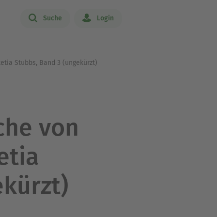
Suche
Login
etia Stubbs, Band 3 (ungekürzt)
che von
etia
kürzt)