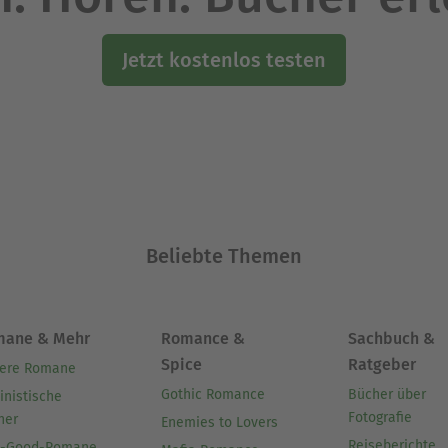
Jetzt kostenlos testen
Beliebte Themen
mane & Mehr
Romance &
Sachbuch &
Spice
Ratgeber
ere Romane
Gothic Romance
Bücher über
inistische
Fotografie
her
Enemies to Lovers
Reiseberichte
l-Good-Romane