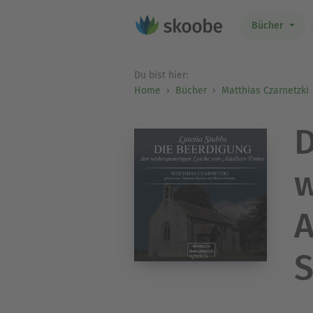
Bücher
Du bist hier:
Home
Bücher
Matthias Czarnetzki
D
w
A
S