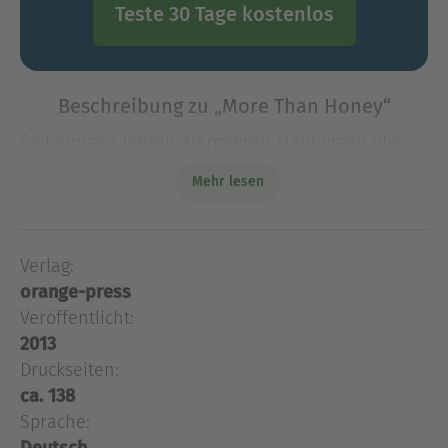
Teste 30 Tage kostenlos
Beschreibung zu „More Than Honey“
Seit einigen Jahren alarmieren Meldungen über
das Verschwinden der Honigbiene. Die Verluste
Mehr lesen
betreffen uns alle: Ohne die Biene als
Bestäuberin fielen dreißig Prozent der globalen
Ernte aus. Das weltwe
Verlag:
Seit einigen Jahren alarmieren Meldungen über
orange-press
das Verschwinden der Honigbiene. Die Verluste
betreffen uns alle: Ohne die Biene als
Veröffentlicht:
Bestäuberin fielen dreißig Prozent der globalen
2013
Ernte aus. Das weltweite Bienensterben ist kein
Druckseiten:
Mysterium und keine Naturkatastrophe. Es ist die
ca. 138
Summe all dessen, was wir den Bienen antun. Sie
Sprache:
sterben an Pestiziden, an Überzüchtung und an
Deutsch