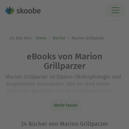
Du bist hier:
Home
Bücher
Marion Grillparzer
eBooks von Marion
Grillparzer
Marion Grillparzer ist Diplom-Ökotrophologin und
ausgebildete Journalistin. Von ihr sind schon
zahlreiche Bestseller mit den Schwerpunkten
Ernährung und Gesundheit erschienen. Sie lebt
als freie Autorin und Journalistin in München und
Mehr lesen
im Chiemgau und schreibt neben ihren Büchern
für verschiedene Magazine über
24 Bücher von Marion Grillparzer
populärwissenschaftliche Themen.