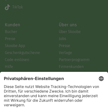
TikTok
Kunden
Über uns
Bücher
Über Skoobe
Preise
Jobs
Skoobe App
Presse
Geschenkgutscheine
Verlage
Code einlösen
Partnerprogramm
Hilfe
Firmenkunden
Barrierefreiheit
Login
Skoobe liest
Rechtliches