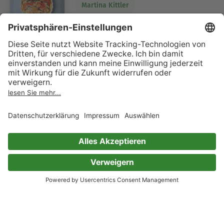
Martina Kittler
6 Bewertungen
Mix & Fertig Low Carb
Die besten GU-Rezepte für den Thermomix
Serie
Martina Kittler
Cora Wetzstein
Dagmar Reichel
10 Bewertungen
Aus dem Eis
Martina Kittler
4 Bewertungen