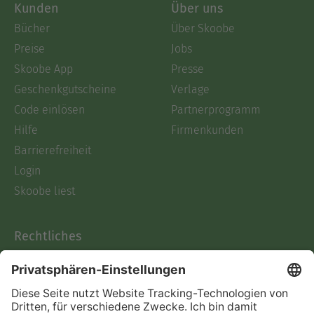
Kunden
Über uns
Bücher
Über Skoobe
Preise
Jobs
Skoobe App
Presse
Geschenkgutscheine
Verlage
Code einlösen
Partnerprogramm
Hilfe
Firmenkunden
Barrierefreiheit
Login
Skoobe liest
Rechtliches
Datenschutz
AGB
Informationen nach Data
Act