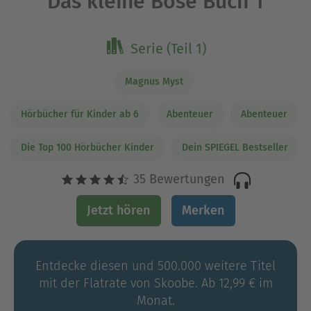
Das kleine Böse Buch 1
Serie (Teil 1)
Magnus Myst
Hörbücher für Kinder ab 6
Abenteuer
Abenteuer
Die Top 100 Hörbücher Kinder
Dein SPIEGEL Bestseller
35 Bewertungen
Jetzt hören
Merken
Entdecke diesen und 500.000 weitere Titel
mit der Flatrate von Skoobe. Ab 12,99 € im
Monat.