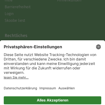
Hilfe
Firmenkunden
Barrierefreiheit
Login
Skoobe liest
Rechtliches
Datenschutz
AGB
Informationen nach Data
Act
Verträge hier kündigen
Impressum
Vertrag widerrufen