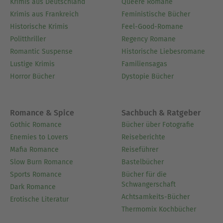
Krimis aus Deutschland
Queere Romane
Krimis aus Frankreich
Feministische Bücher
Historische Krimis
Feel-Good-Romane
Politthriller
Regency Romane
Romantic Suspense
Historische Liebesromane
Lustige Krimis
Familiensagas
Horror Bücher
Dystopie Bücher
Romance & Spice
Sachbuch & Ratgeber
Gothic Romance
Bücher über Fotografie
Enemies to Lovers
Reiseberichte
Mafia Romance
Reiseführer
Slow Burn Romance
Bastelbücher
Sports Romance
Bücher für die
Schwangerschaft
Dark Romance
Achtsamkeits-Bücher
Erotische Literatur
Thermomix Kochbücher