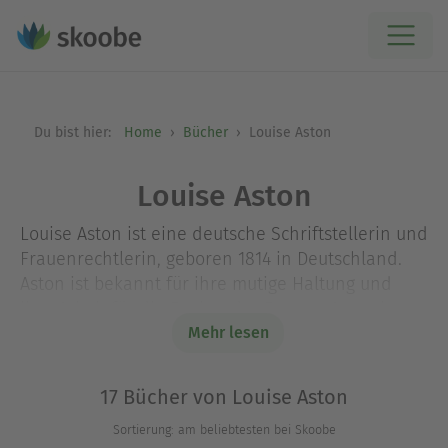
Du bist hier:
Home
Bücher
Louise Aston
Louise Aston
Louise Aston ist eine deutsche Schriftstellerin und
Frauenrechtlerin, geboren 1814 in Deutschland.
Aston ist bekannt für ihre mutige Haltung und
ihre Arbeit für die Rechte der Frauen. Aston hat
viele Bücher und Artikel geschrieben. Aston ist
Mehr lesen
eine der ersten Frauen in Deutschland, die so
offen für Frauenrechte gekämpft hat. Louise Aston
17 Bücher von Louise Aston
ist 1871 gestorben. Sie ist als wichtige Figur in die
Sortierung: am beliebtesten bei Skoobe
Geschichte der Frauenrechte eingegangen.