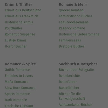
Strömungen, die diese Werke geprägt haben, und
Krimi & Thriller
Romane & Mehr
bietet Einblicke in die gemeinsamen (oder
Krimis aus Deutschland
Queere Romane
gegensätzlichen) Epochen, die jeden Autor
Krimis aus Frankreich
Feministische Bücher
beeinflusst haben.- Eine kombinierte Synopsis
Historische Krimis
Feel-Good-Romane
(Auswahl) umreißt kurz die wichtigsten
Politthriller
Regency Romane
Handlungen oder Argumente der enthaltenen
Romantic Suspense
Historische Liebesromane
Texte, damit die Leser den Gesamtumfang der
Lustige Krimis
Familiensagas
Anthologie erfassen können, ohne wesentliche
Horror Bücher
Dystopie Bücher
Wendungen vorwegzunehmen.- Eine kollektive
Analyse hebt gemeinsame Themen, stilistische
Variationen und bedeutsame Überschneidungen
Romance & Spice
Sachbuch & Ratgeber
in Ton und Technik hervor, um Autoren aus
Gothic Romance
Bücher über Fotografie
verschiedenen Hintergründen miteinander zu
Enemies to Lovers
Reiseberichte
verbinden.- Reflexionsfragen ermutigen die Leser,
Mafia Romance
Reiseführer
die verschiedenen Stimmen und Perspektiven
Slow Burn Romance
Bastelbücher
innerhalb der Sammlung zu vergleichen, und
Sports Romance
Bücher für die
fördern so ein tieferes Verständnis des
Schwangerschaft
Dark Romance
übergreifenden Gesprächs.
Achtsamkeits-Bücher
Erotische Literatur