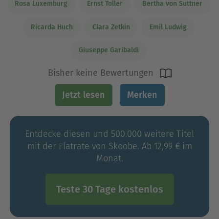
Rosa Luxemburg
Ernst Toller
Bertha von Suttner
Ricarda Huch
Clara Zetkin
Emil Ludwig
Giuseppe Garibaldi
Bisher keine Bewertungen
Jetzt lesen
Merken
Entdecke diesen und 500.000 weitere Titel
mit der Flatrate von Skoobe. Ab 12,99 € im
Monat.
Teste 30 Tage kostenlos