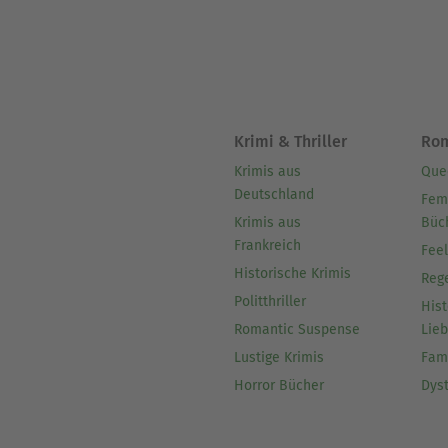
Krimi & Thriller
Ro
Krimis aus
Que
Deutschland
Fem
Krimis aus
Büc
Frankreich
Fee
Historische Krimis
Reg
Politthriller
Hist
Romantic Suspense
Lie
Lustige Krimis
Fam
Horror Bücher
Dys