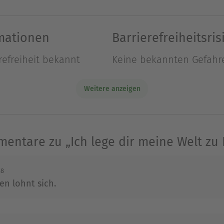
rmationen
Barrierefreiheitsris
üdafrika geboren, und bis heute fasziniert sie de
refreiheit bekannt
Keine bekannten Gefahr
was sie später machen wollte: Sie war entschlosse
ls Wildhüterin zu arbeiten. Letzteres ist ihr zwar 
Weitere anzeigen
t Afrikas begeistert. Ihrem Vorsatz, viel zu reisen, 
nem Reisebüro, später für eine Fluggesellschaft. 
nte Lindsay Armstrong kennen, als er auf dem Weg
entare zu „Ich lege dir meine Welt zu
topp in Johannesburg machte. Zwar flog er zurüc
 in die südafrikanische Hauptstadt zurück. Ein ha
18
 Kinder wurden in Südafrika geboren, eins in Londo
en lohnt sich.
e. Doch erst als ihr jüngstes Kind in die Schule 
ere in Angriff zu nehmen – als Schriftstellerin! Un