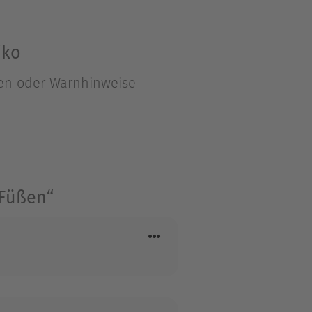
iko
r Kontinent sehr. Schon als
en oder Warnhinweise
n, Schriftstellerin zu
nicht gelungen, aber noch
ist sie treu geblieben –
Ihren Mann, der ursprünglich
 von Westafrika zurück
 Füßen“
k nach Neuseeland, kehrte
lbes Jahr später waren sie
n und eins in Australien,
kam, entschloss Lindsay
d das ist ihr gelungen. Am