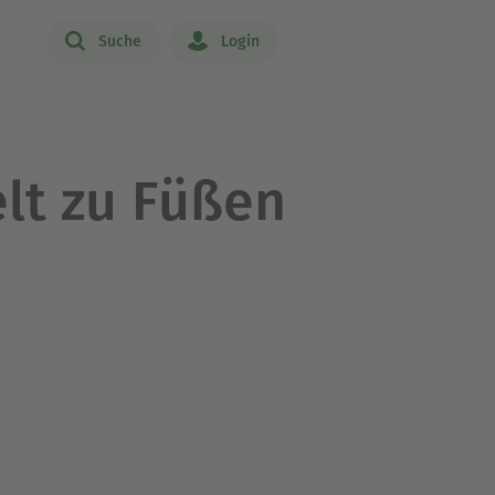
Suche
Login
elt zu Füßen