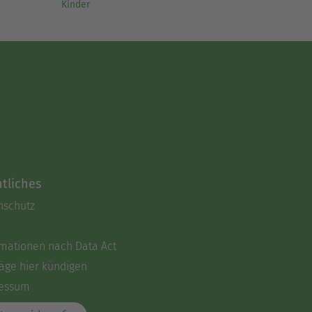
Kinder
tliches
nschutz
rmationen nach Data Act
äge hier kündigen
essum