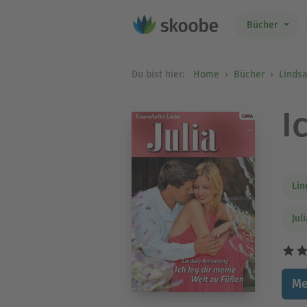
Bücher
Du bist hier:
Home
Bücher
Linds
I
Lin
Jul
Me