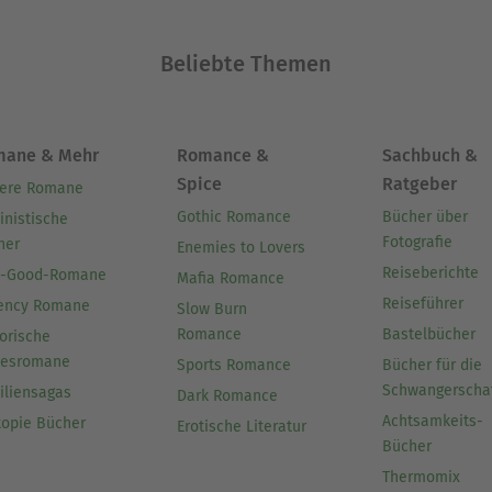
Beliebte Themen
mane & Mehr
Romance &
Sachbuch &
Spice
Ratgeber
ere Romane
Gothic Romance
Bücher über
inistische
Fotografie
her
Enemies to Lovers
Reiseberichte
l-Good-Romane
Mafia Romance
Reiseführer
ency Romane
Slow Burn
Romance
Bastelbücher
orische
besromane
Sports Romance
Bücher für die
Schwangerscha
iliensagas
Dark Romance
Achtsamkeits-
topie Bücher
Erotische Literatur
Bücher
Thermomix