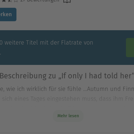
rken
 weitere Titel mit der Flatrate von
.
Beschreibung zu „If only I had told her
e, wie ich wirklich für sie fühle …Autumn und Fin
n sich eines Tages eingestehen muss, dass ihm Fr
e, wie ich wirklich für sie fühle …Autumn und Fin
Mehr lesen
n sich eines Tages eingestehen muss, dass ihm Fr
ersucht, er kann niemals vergessen, wie klug Autu