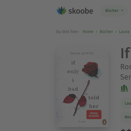
Bücher
Du bist hier:
Home
Bücher
Laura
I
Rom
Sen
Lau
New