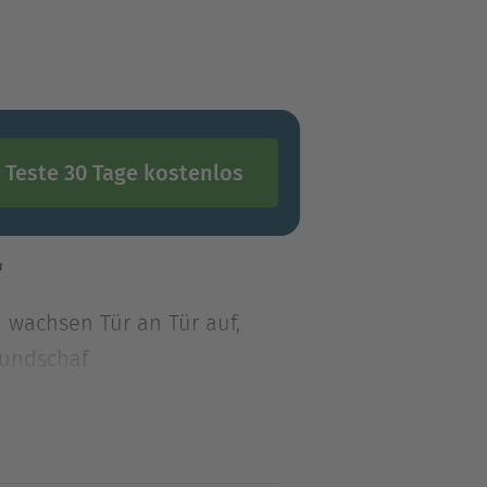
Teste 30 Tage kostenlos
“
n wachsen Tür an Tür auf,
eundschaf
n wachsen Tür an Tür auf,
eundschaft nicht mehr
mn ist oder wie schön. Und