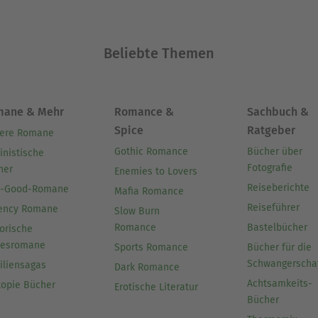
Beliebte Themen
mane & Mehr
Romance &
Sachbuch &
Spice
Ratgeber
ere Romane
Gothic Romance
Bücher über
inistische
Fotografie
her
Enemies to Lovers
Reiseberichte
l-Good-Romane
Mafia Romance
Reiseführer
ency Romane
Slow Burn
Romance
Bastelbücher
orische
besromane
Sports Romance
Bücher für die
Schwangerscha
iliensagas
Dark Romance
Achtsamkeits-
topie Bücher
Erotische Literatur
Bücher