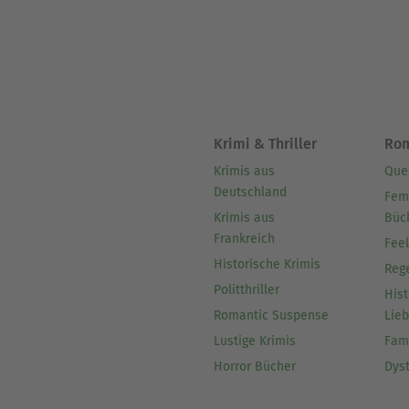
Krimi & Thriller
Ro
Krimis aus
Que
Deutschland
Fem
Krimis aus
Büc
Frankreich
Fee
Historische Krimis
Reg
Politthriller
Hist
Romantic Suspense
Lie
Lustige Krimis
Fam
Horror Bücher
Dys