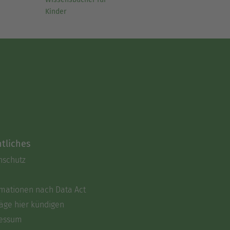
Kinder
tliches
nschutz
rmationen nach Data Act
äge hier kündigen
essum