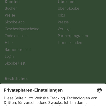
Kunden
Über uns
Bücher
Über Skoobe
Preise
Jobs
Skoobe App
Presse
Geschenkgutscheine
Verlage
Code einlösen
Partnerprogramm
Hilfe
Firmenkunden
Barrierefreiheit
Login
Skoobe liest
Rechtliches
Datenschutz
AGB
Informationen nach Data
Act