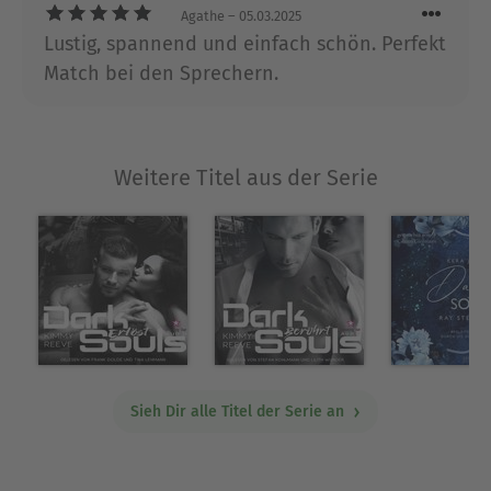
entscheiden, ob sie noch einmal stark genug sein
Agathe
– 05.03.2025
kann, um zu kämpfen oder ob sie kapituliert,
Lustig, spannend und einfach schön. Perfekt
womit sie alles verliert, was sie liebt.
Match bei den Sprechern.
Über Kimmy Reeve
Kimmy Reeve schreibt erotisch-düstere
Weitere Titel aus der Serie
Geschichten. Seit einigen Jahren begeistert Kimmy
nun ihre stetig wachsende Leserschaft mit
romantischen Thrillern und Liebesromanen die
sinnlich und spannend unter die Haut gehen.
Ausblenden
Sieh Dir alle Titel der Serie an