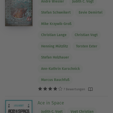
André Wiesler
Judith C. Vogt
Stefan Schweikert
Eevie Demirtel
Mike Krzywik-Groß
Christian Lange
Christian Vogt
Henning Mützlitz
Torsten Exter
Stefan Holzhauer
Ann-Kathrin Karschnick
Marcus Rauchfuß
7 Bewertungen
Ace in Space
Judith C. Vogt
Vogt Christian