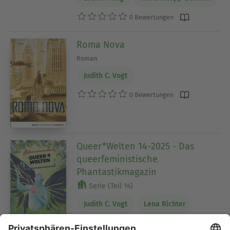
0 Bewertungen
Roma Nova
Roman
Judith C. Vogt
0 Bewertungen
Queer*Welten 14-2025 - Das
queerfeministische
Phantastikmagazin
Serie (Teil 14)
Judith C. Vogt
Lena Richter
Katja Rocker