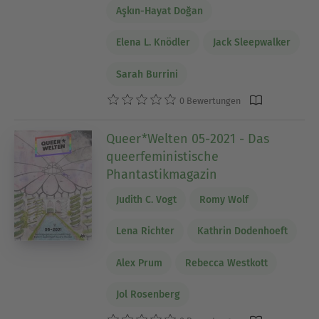
Aşkın-Hayat Doğan
Elena L. Knödler
Jack Sleepwalker
Sarah Burrini
0 Bewertungen
Queer*Welten 05-2021 - Das
queerfeministische
Phantastikmagazin
Judith C. Vogt
Romy Wolf
Lena Richter
Kathrin Dodenhoeft
Alex Prum
Rebecca Westkott
Jol Rosenberg