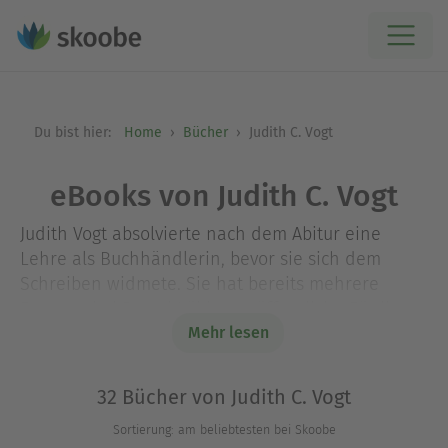
Du bist hier:
Home
Bücher
Judith C. Vogt
eBooks von Judith C. Vogt
Judith Vogt absolvierte nach dem Abitur eine
Lehre als Buchhändlerin, bevor sie sich dem
Schreiben widmete. Sie hat bereits mehrere
Romane bei Bastei Lübbe veröffentlicht. Für ihren
ersten gemeinsamen Roman, Die zerbrochene
Mehr lesen
Puppe, erhielten Judith und Christian Vogt den
Deutschen Phantastik Preis in der Kategorie
32 Bücher von Judith C. Vogt
"Bester deutschsprachiger Roman". Das Ehepaar
Sortierung: am beliebtesten bei Skoobe
wohnt mit seinen Söhnen in Aachen.