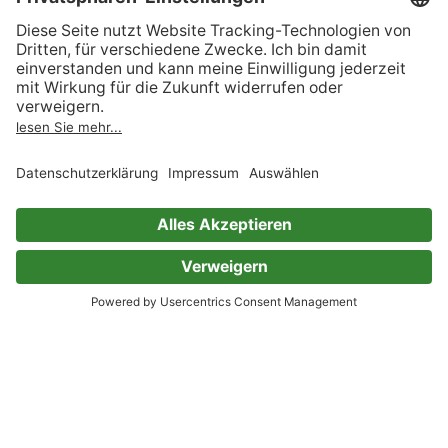
Heike Knopp-Sullivan
Lisa Olthafer
Katharina Malzmüller
Kai Weidemann
Marie-Luise Meier
Beau Maibaum
0 Bewertungen
Queer*Welten 04-2021 - Das
queerfeministische
Phantastikmagazin
Judith C. Vogt
Lena Richter
Dodenhoeft Kathrin