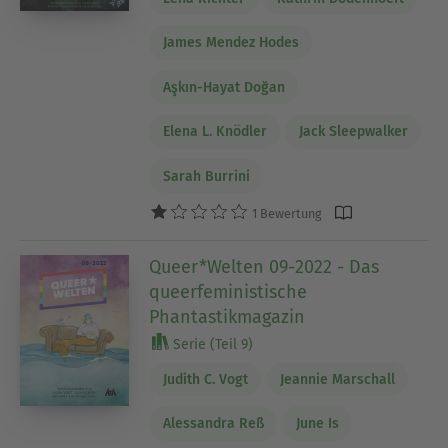
James Mendez Hodes
Aşkın-Hayat Doğan
Elena L. Knödler
Jack Sleepwalker
Sarah Burrini
1 Bewertung
Queer*Welten 09-2022 - Das
queerfeministische
Phantastikmagazin
Serie (Teil 9)
Judith C. Vogt
Jeannie Marschall
Alessandra Reß
June Is