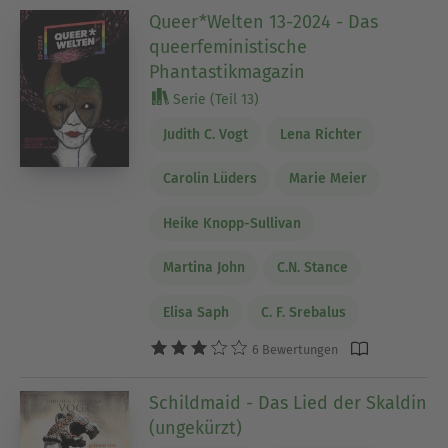
Queer*Welten 13-2024 - Das
queerfeministische
Phantastikmagazin
Serie (Teil 13)
Judith C. Vogt
Lena Richter
Carolin Lüders
Marie Meier
Heike Knopp-Sullivan
Martina John
C.N. Stance
Elisa Saph
C. F. Srebalus
6 Bewertungen
Schildmaid - Das Lied der Skaldin
(ungekürzt)