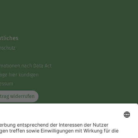
tliches
nschutz
rmationen nach Data Act
äge hier kündigen
essum
trag widerrufen