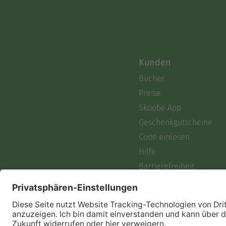
Kunden
Bücher
Preise
Skoobe App
Geschenkgutscheine
Code einlösen
Hilfe
Barrierefreiheit
Login
Skoobe liest