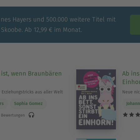
nnes Hayers und 500.000 weitere Titel mit
 Skoobe. Ab 12,99 € im Monat.
ist, wenn Braunbären
Ab ins
Einho
 Erziehungstricks aus aller Welt
Neue nic
rs
Sophia Gomez
Johann
 Bewertungen