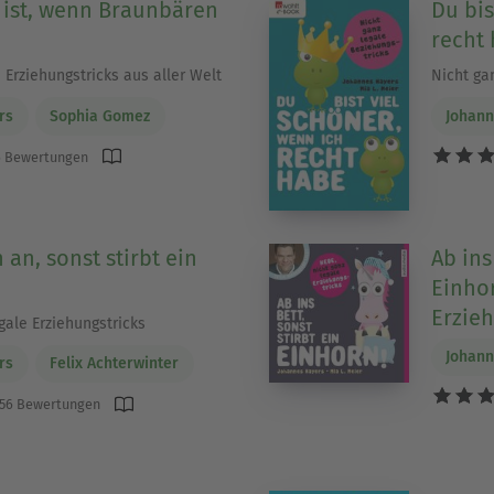
ist, wenn Braunbären
Du bis
recht
 Erziehungstricks aus aller Welt
Nicht ga
rs
Sophia Gomez
Johann
 Bewertungen
 an, sonst stirbt ein
Ab ins
Einhor
Erzieh
gale Erziehungstricks
Johann
rs
Felix Achterwinter
56 Bewertungen