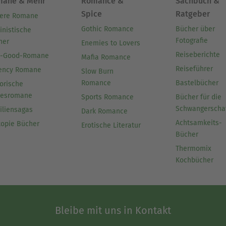
mane & Mehr
Romance &
Sachbuch &
Spice
Ratgeber
ere Romane
Gothic Romance
Bücher über
inistische
Fotografie
her
Enemies to Lovers
Reiseberichte
l-Good-Romane
Mafia Romance
Reiseführer
ency Romane
Slow Burn
Romance
Bastelbücher
orische
besromane
Sports Romance
Bücher für die
Schwangerscha
iliensagas
Dark Romance
Achtsamkeits-
topie Bücher
Erotische Literatur
Bücher
Thermomix
Kochbücher
Bleibe mit uns in Kontakt