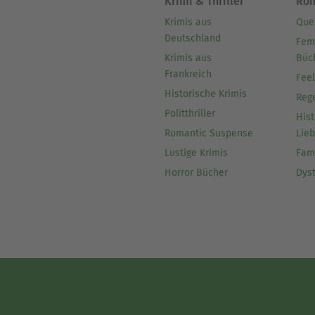
Krimi & Thriller
Ro
Krimis aus
Que
Deutschland
Fem
Krimis aus
Büc
Frankreich
Fee
Historische Krimis
Reg
Politthriller
Hist
Romantic Suspense
Lie
Lustige Krimis
Fam
Horror Bücher
Dys