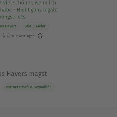
t viel schöner, wenn ich
habe - Nicht ganz legale
hungstricks
es Hayers
Mia L. Meier
0 Bewertungen
es Hayers magst
Partnerschaft & Sexualität