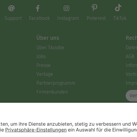
Support
Facebook
Instagram
Pinterest
TikTok
Über uns
Rech
Über Skoobe
Date
Jobs
AGB
Presse
Info
Verlage
Vertr
Partnerprogramm
Impr
Firmenkunden
Ver