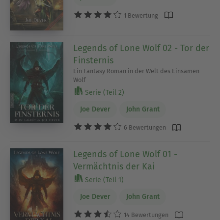
1 Bewertung
Legends of Lone Wolf 02 - Tor der
Finsternis
Ein Fantasy Roman in der Welt des Einsamen
Wolf
Serie (Teil 2)
Joe Dever
John Grant
6 Bewertungen
Legends of Lone Wolf 01 -
Vermächtnis der Kai
Serie (Teil 1)
Joe Dever
John Grant
14 Bewertungen