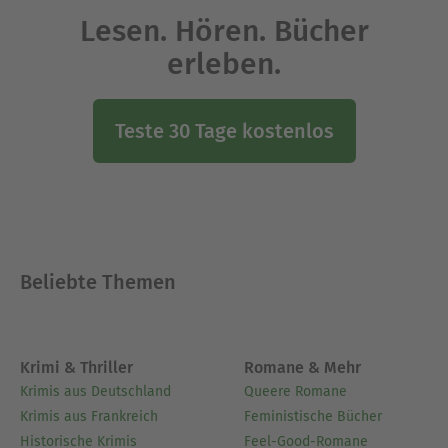
Lesen. Hören. Bücher
erleben.
Teste 30 Tage kostenlos
Beliebte Themen
Krimi & Thriller
Romane & Mehr
Krimis aus Deutschland
Queere Romane
Krimis aus Frankreich
Feministische Bücher
Historische Krimis
Feel-Good-Romane