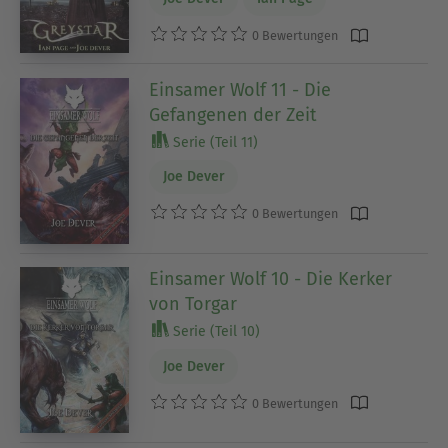
0 Bewertungen
Einsamer Wolf 11 - Die
Gefangenen der Zeit
Serie (Teil 11)
Joe Dever
0 Bewertungen
Einsamer Wolf 10 - Die Kerker
von Torgar
Serie (Teil 10)
Joe Dever
0 Bewertungen