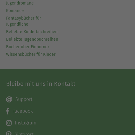
Jugendromane
Romance
Fantasybücher für
Jugendliche
Beliebte Kinderbuchreihen
Beliebte Jugendbuchreihen
Bücher über Einhörner
Wissensbücher für Kinder
Bleibe mit uns in Kontakt
Support
Facebook
Instagram
Pinterest