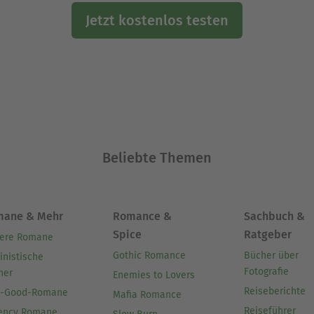
Jetzt kostenlos testen
Beliebte Themen
mane & Mehr
Romance &
Sachbuch &
Spice
Ratgeber
ere Romane
Gothic Romance
Bücher über
inistische
Fotografie
her
Enemies to Lovers
Reiseberichte
l-Good-Romane
Mafia Romance
Reiseführer
ency Romane