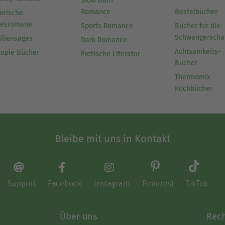
Slow Burn
Romance
Bastelbücher
orische
besromane
Sports Romance
Bücher für die
Schwangerscha
iliensagas
Dark Romance
Achtsamkeits-
topie Bücher
Erotische Literatur
Bücher
Thermomix
Kochbücher
Bleibe mit uns in Kontakt
Support
Facebook
Instagram
Pinterest
TikTok
Über uns
Rech