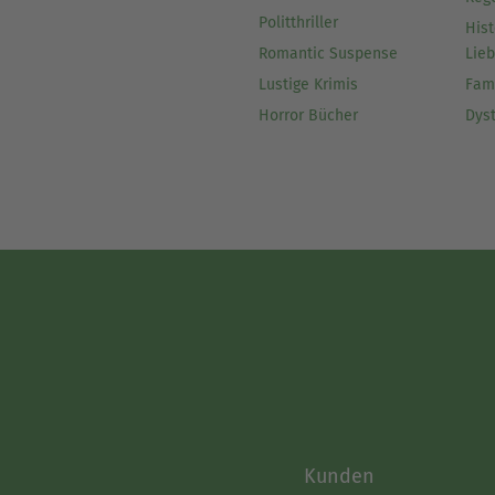
Politthriller
Hist
Romantic Suspense
Lie
Lustige Krimis
Fam
Horror Bücher
Dys
Kunden