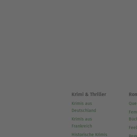
Krimi & Thriller
Ro
Krimis aus
Que
Deutschland
Fem
Krimis aus
Büc
Frankreich
Fee
Historische Krimis
Reg