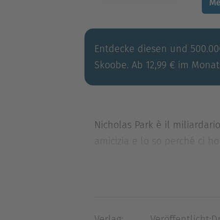
Me
Entdecke diesen und 500.000
Skoobe. Ab 12,99 € im Monat
Nicholas Park è il miliardari
amicizia e lo so perché ci h
Nicholas Park è il miliardari
amicizia e lo so perché ci h
all’infinito, perché sono ab
ma dovrei chiedergliela e s
Verlag:
Veröffentlicht:
D