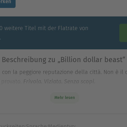
rken
 weitere Titel mit der Flatrate von
.
Beschreibung zu „Billion dollar beast“
o con la peggiore reputazione della città. Non è il c
o provato.
Frivola. Viziata. Senza scopi.
o con la peggiore reputazione della città. Non è il c
Mehr lesen
o provato.
Ecco come m
Frivola. Viziata. Senza scopi.
bastanza sicura che Nick abbia una lista di definiz
o che lui non me la darebbe mai. I problemi nasc
ruckseiten:
Sprache:
Medientyp: