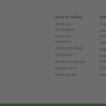
Krimi & Thriller
Ro
Krimis aus
Que
Deutschland
Fem
Krimis aus
Büc
Frankreich
Fee
Historische Krimis
Reg
Politthriller
Hist
Romantic Suspense
Lie
Lustige Krimis
Fam
Horror Bücher
Dys