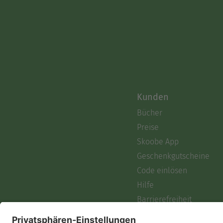
Kunden
Bücher
Preise
Skoobe App
Geschenkgutscheine
Code einlösen
Hilfe
Barrierefreiheit
Login