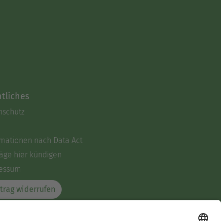
tliches
nschutz
rmationen nach Data Act
äge hier kündigen
essum
trag widerrufen