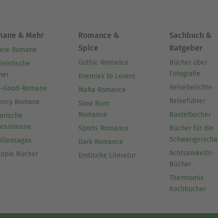
mane & Mehr
Romance &
Sachbuch &
Spice
Ratgeber
ere Romane
Gothic Romance
Bücher über
inistische
Fotografie
her
Enemies to Lovers
Reiseberichte
l-Good-Romane
Mafia Romance
Reiseführer
ency Romane
Slow Burn
Romance
Bastelbücher
orische
besromane
Sports Romance
Bücher für die
Schwangerscha
iliensagas
Dark Romance
Achtsamkeits-
topie Bücher
Erotische Literatur
Bücher
Thermomix
Kochbücher