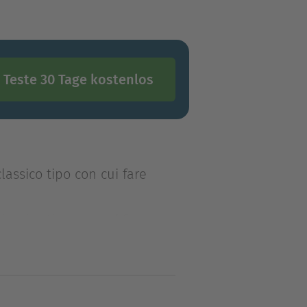
Teste 30 Tage kostenlos
lassico tipo con cui fare
lassico tipo con cui fare
i vede e potrei continuare
ioni negative dedicata a me,
ono quando, per fare un