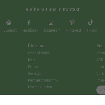
Bleibe mit uns in Kontakt
Support
Facebook
Instagram
Pinterest
TikTok
Über uns
Rech
Über Skoobe
Date
Jobs
AGB
Presse
Info
Verlage
Vertr
Partnerprogramm
Impr
Firmenkunden
Ver