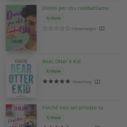
Dimmi per chз combattiamo
TJ Klune
0 Bewertungen
Bear, Otter e Kid
TJ Klune
1 Bewertung
Finché non sei arrivato tu
TJ Klune