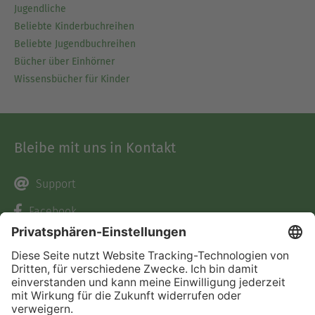
Jugendliche
Beliebte Kinderbuchreihen
Beliebte Jugendbuchreihen
Bücher über Einhörner
Wissensbücher für Kinder
Bleibe mit uns in Kontakt
Support
Facebook
Instagram
Pinterest
TikTok