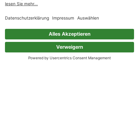
Kunden
Über uns
Bücher
Über Skoobe
Preise
Jobs
Skoobe App
Presse
Geschenkgutscheine
Verlage
Code einlösen
Partnerprogramm
Hilfe
Firmenkunden
Barrierefreiheit
Login
Skoobe liest
Rechtliches
Datenschutz
AGB