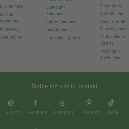
Reiseführer
ency Romane
Slow Burn
Romance
Bastelbücher
orische
besromane
Sports Romance
Bücher für die
Schwangerscha
iliensagas
Dark Romance
Achtsamkeits-
topie Bücher
Erotische Literatur
Bücher
Thermomix
Kochbücher
Bleibe mit uns in Kontakt
Support
Facebook
Instagram
Pinterest
TikTok