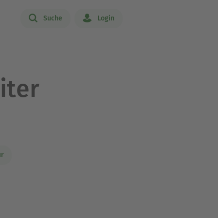
Suche
Login
iter
ur