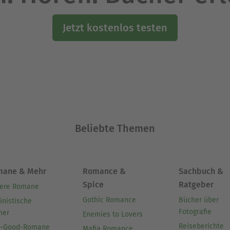
Jetzt kostenlos testen
Beliebte Themen
mane & Mehr
Romance &
Sachbuch &
Spice
Ratgeber
ere Romane
Gothic Romance
Bücher über
inistische
Fotografie
her
Enemies to Lovers
Reiseberichte
l-Good-Romane
Mafia Romance