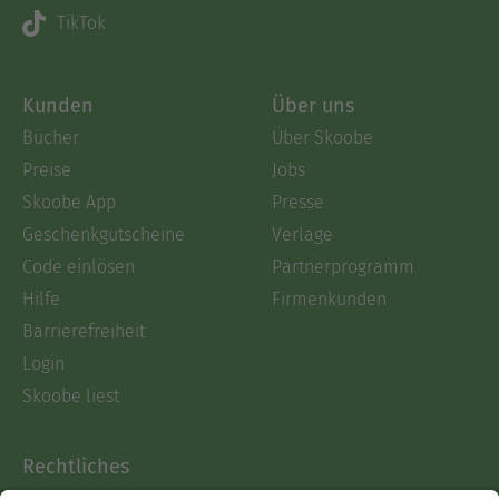
TikTok
Kunden
Über uns
Bücher
Über Skoobe
Preise
Jobs
Skoobe App
Presse
Geschenkgutscheine
Verlage
Code einlösen
Partnerprogramm
Hilfe
Firmenkunden
Barrierefreiheit
Login
Skoobe liest
Rechtliches
Datenschutz