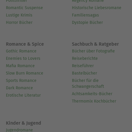
Politthriller
Regency Romane
Romantic Suspense
Historische Liebesromane
Lustige Krimis
Familiensagas
Horror Bücher
Dystopie Bücher
Romance & Spice
Sachbuch & Ratgeber
Gothic Romance
Bücher über Fotografie
Enemies to Lovers
Reiseberichte
Mafia Romance
Reiseführer
Slow Burn Romance
Bastelbücher
Sports Romance
Bücher für die
Schwangerschaft
Dark Romance
Achtsamkeits-Bücher
Erotische Literatur
Thermomix Kochbücher
Kinder & Jugend
Jugendromane