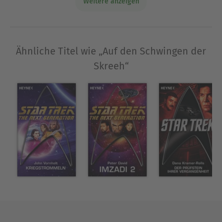
Weitere anzeigen
lüften, um das Überleben der Menschheit zu
sichern? Begleite Ithan und seine Freunde auf
ihrer gefährlichen Reise, die nicht nur ihre
Zukunft, sondern das Schicksal ihrer gesamten
Ähnliche Titel wie „Auf den Schwingen der
Welt bestimmen wird.
Skreeh“
Über HK Kohfink
Heiko Kohfink, 1967 in Reutlingen geboren, ist
Techniker und lebt mit seiner Frau in der Nähe
seiner Heimatstadt.
Inspiriert durch das Lesen hat er sich vor einigen
Jahren selbst ans Schreiben gewagt. Dabei zählen
SF/Fantasy, Humor und Cosy Crime zu seinen
bevorzugten Genres.
Wenn er nicht gerade über neuen Buchprojekten
brütet, verbringt er gerne Zeit mit der Familie,
geht spazieren, liest viel oder bringt mit seinem
oft sehr speziellen Humor seine Familie an den