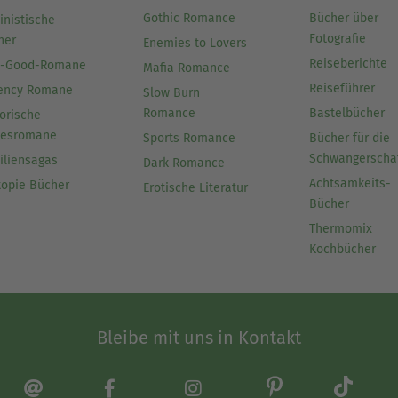
Gothic Romance
Bücher über
inistische
Fotografie
her
Enemies to Lovers
Reiseberichte
l-Good-Romane
Mafia Romance
Reiseführer
ency Romane
Slow Burn
Romance
Bastelbücher
orische
besromane
Sports Romance
Bücher für die
Schwangerscha
iliensagas
Dark Romance
Achtsamkeits-
topie Bücher
Erotische Literatur
Bücher
Thermomix
Kochbücher
Bleibe mit uns in Kontakt