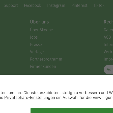
Support
Facebook
Instagram
Pinterest
TikTok
Über uns
Rech
Über Skoobe
Date
Jobs
AGB
Presse
Info
Verlage
Vertr
Partnerprogramm
Impr
Firmenkunden
Ver
Immer ein gutes Buch