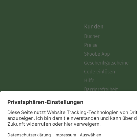
Kunden
Bücher
Preise
Skoobe App
Geschenkgutscheine
Code einlösen
Hilfe
Barrierefreiheit
Login
Skoobe liest