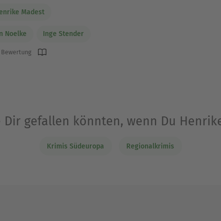
enrike Madest
n Noelke
Inge Stender
 Bewertung
e Dir gefallen könnten, wenn Du Henri
Krimis Südeuropa
Regionalkrimis