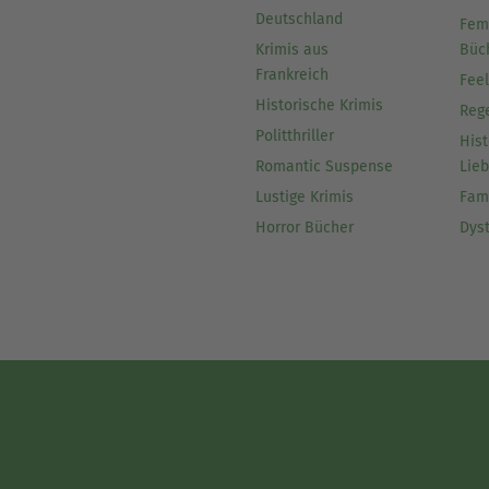
Deutschland
Fem
Krimis aus
Büc
Frankreich
Fee
Historische Krimis
Reg
Politthriller
Hist
Romantic Suspense
Lie
Lustige Krimis
Fam
Horror Bücher
Dys