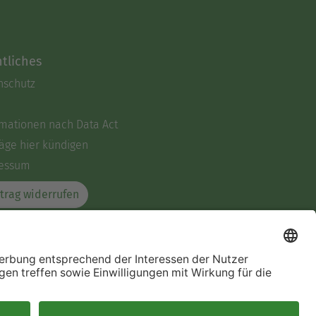
tliches
nschutz
rmationen nach Data Act
äge hier kündigen
essum
trag widerrufen