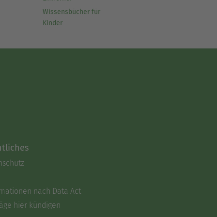
Wissensbücher für
Kinder
tliches
nschutz
rmationen nach Data Act
äge hier kündigen