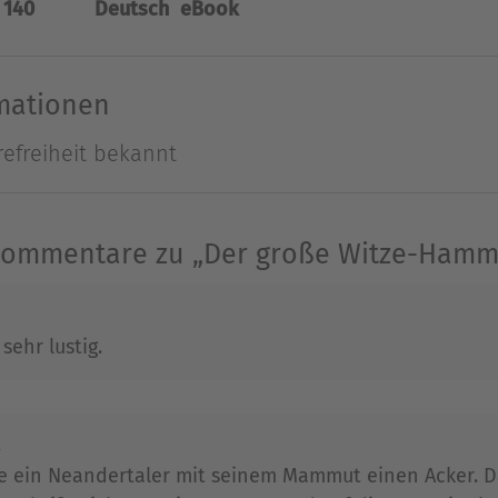
 140
Deutsch
eBook
ter Tageszeitungsredakteur. Ehe er sich als Autor
e einer großen Regionalzeitung - inklusive der 
rmationen
baute er ein großes Witzearchiv auf und ist seitd
refreiheit bekannt
m Dutzend Witzebüchern.
Ausblenden
Kommentare zu „Der große Witze-Hamm
sehr lustig.
4
gte ein Neandertaler mit seinem Mammut einen Acker. Da