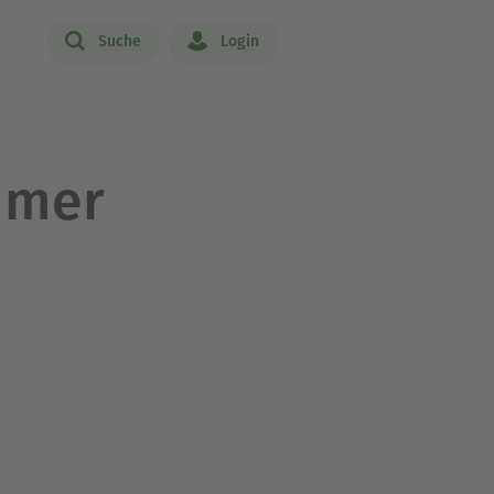
Suche
Login
mmer