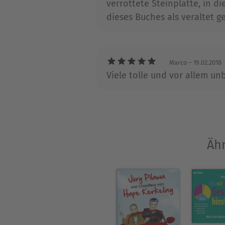
verrottete Steinplatte, in d
dieses Buches als veraltet ge
Marco
– 19.02.2018
Viele tolle und vor allem un
Ähn