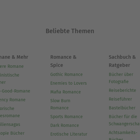
Beliebte Themen
mane & Mehr
Romance &
Sachbuch &
Spice
Ratgeber
ere Romane
Gothic Romance
Bücher über
inistische
Fotografie
her
Enemies to Lovers
Reiseberichte
l-Good-Romane
Mafia Romance
Reiseführer
ency Romane
Slow Burn
Romance
Bastelbücher
orische
besromane
Sports Romance
Bücher für die
Schwangerscha
iliensagas
Dark Romance
Achtsamkeits-
topie Bücher
Erotische Literatur
Bücher