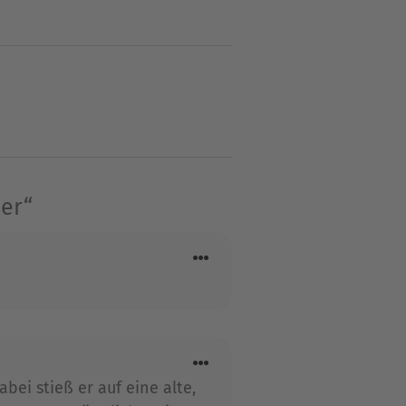
 selbständig machte, betreute
Sparten Humor und
em, neben vielem anderen,
er“
bei stieß er auf eine alte,