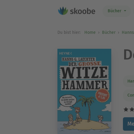
Bücher
Du bist hier:
Home
Bücher
Hanns
D
Han
Co
Me