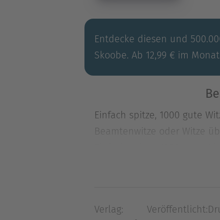
Entdecke diesen und 500.000
Skoobe. Ab 12,99 € im Monat
Be
Einfach spitze, 1000 gute Witz
Beamtenwitze oder Witze üb
Einfach spitze, 1000 gute Witz
Beamtenwitze oder Witze üb
Witzbolde, Lachsäcke und Sc
Kaputtlachen, Schmunzeln od
Verlag:
Veröffentlicht:
Dr