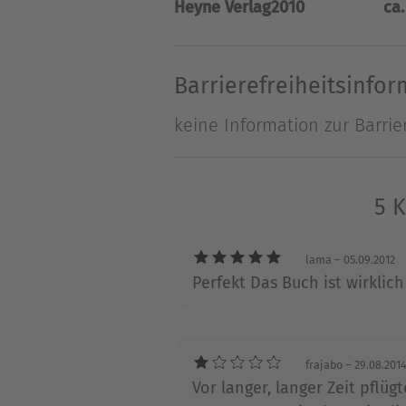
Heyne Verlag
2010
ca.
Über Hanns G. Laechter
Hanns G. Laechter ist gelern
er u.a. die Wochenendbeilag
Barrierefreiheitsinfo
Horoskope. Als Freiberufler 
keine Information zur Barrie
Herausgeber von rund eine
5 
lama
– 05.09.2012
Perfekt Das Buch ist wirklich 
frajabo
– 29.08.201
Vor langer, langer Zeit pflü