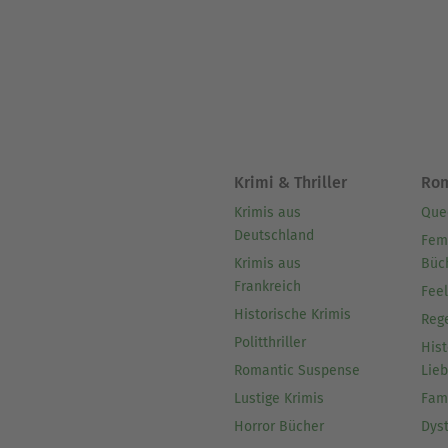
Krimi & Thriller
Ro
Krimis aus
Que
Deutschland
Fem
Krimis aus
Büc
Frankreich
Fee
Historische Krimis
Reg
Politthriller
Hist
Romantic Suspense
Lie
Lustige Krimis
Fam
Horror Bücher
Dys