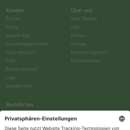
Kunden
Über uns
Bücher
Über Skoobe
Preise
Jobs
Skoobe App
Presse
Geschenkgutscheine
Verlage
Code einlösen
Partnerprogramm
Hilfe
Firmenkunden
Barrierefreiheit
Login
Skoobe liest
Rechtliches
Datenschutz
AGB
Informationen nach Data