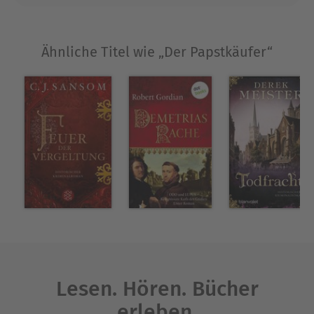
folgte sein Debüt im Self-Publishing. Thömmes
schreibt auch über historische Bierthemen in der
Fachzeitung BRAUWELT sowie Quizfragen für
Ähnliche Titel wie „Der Papstkäufer“
Fernseh-Quizshows und arbeitet freiberuflich als
Tourguide. Inzwischen lebt Thömmes in
Österreich.
Ausblenden
Lesen. Hören. Bücher
erleben.