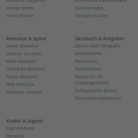
Romantic Suspense
Historische Liebesromane
Lustige Krimis
Familiensagas
Horror Bücher
Dystopie Bücher
Romance & Spice
Sachbuch & Ratgeber
Gothic Romance
Bücher über Fotografie
Enemies to Lovers
Reiseberichte
Mafia Romance
Reiseführer
Slow Burn Romance
Bastelbücher
Sports Romance
Bücher für die
Schwangerschaft
Dark Romance
Achtsamkeits-Bücher
Erotische Literatur
Thermomix Kochbücher
Kinder & Jugend
Jugendromane
Romance