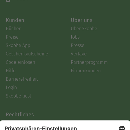
Kunden
Über uns
Bücher
Über Skoobe
Preise
Jobs
Skoobe App
Presse
Geschenkgutscheine
Verlage
Code einlösen
Partnerprogramm
Hilfe
Firmenkunden
Barrierefreiheit
Login
Skoobe liest
Rechtliches
Datenschutz