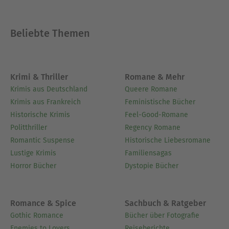
Beliebte Themen
Krimi & Thriller
Romane & Mehr
Krimis aus Deutschland
Queere Romane
Krimis aus Frankreich
Feministische Bücher
Historische Krimis
Feel-Good-Romane
Politthriller
Regency Romane
Romantic Suspense
Historische Liebesromane
Lustige Krimis
Familiensagas
Horror Bücher
Dystopie Bücher
Romance & Spice
Sachbuch & Ratgeber
Gothic Romance
Bücher über Fotografie
Enemies to Lovers
Reiseberichte