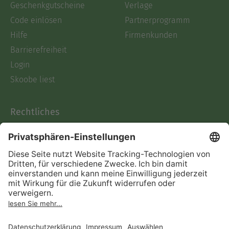
Geschenkgutscheine
Verlage
Code einlösen
Partnerprogramm
Hilfe
Firmenkunden
Barrierefreiheit
Login
Skoobe liest
Rechtliches
Datenschutz
AGB
Informationen nach Data
Act
Verträge hier kündigen
Impressum
Vertrag widerrufen