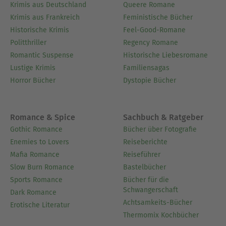
ganz Nordamerika wendet. Für seine
Krimis aus Deutschland
Queere Romane
bahnbrechende medizinische Arbeit wurde er mit
Krimis aus Frankreich
Feministische Bücher
dem Order of Canada, der höchsten zivilen
Historische Krimis
Feel-Good-Romane
Auszeichnung seines Landes, ausgezeichnet.
Politthriller
Regency Romane
Romantic Suspense
Historische Liebesromane
Ausblenden
Lustige Krimis
Familiensagas
Horror Bücher
Dystopie Bücher
Romance & Spice
Sachbuch & Ratgeber
Gothic Romance
Bücher über Fotografie
Enemies to Lovers
Reiseberichte
Mafia Romance
Reiseführer
Slow Burn Romance
Bastelbücher
Sports Romance
Bücher für die
Schwangerschaft
Dark Romance
Achtsamkeits-Bücher
Erotische Literatur
Thermomix Kochbücher