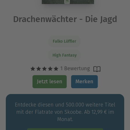
Drachenwächter - Die Jagd
Falko Löffler
High Fantasy
1 Bewertung
Jetzt lesen
Merken
Entdecke diesen und 500.000 weitere Titel
mit der Flatrate von Skoobe. Ab 12,99 € im
Monat.