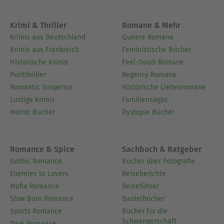
Krimi & Thriller
Romane & Mehr
Krimis aus Deutschland
Queere Romane
Krimis aus Frankreich
Feministische Bücher
Historische Krimis
Feel-Good-Romane
Politthriller
Regency Romane
Romantic Suspense
Historische Liebesromane
Lustige Krimis
Familiensagas
Horror Bücher
Dystopie Bücher
Romance & Spice
Sachbuch & Ratgeber
Gothic Romance
Bücher über Fotografie
Enemies to Lovers
Reiseberichte
Mafia Romance
Reiseführer
Slow Burn Romance
Bastelbücher
Sports Romance
Bücher für die
Schwangerschaft
Dark Romance