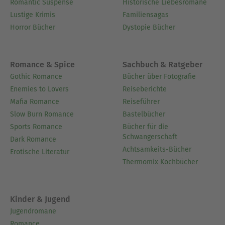
Romantic Suspense
Historische Liebesromane
Lustige Krimis
Familiensagas
Horror Bücher
Dystopie Bücher
Romance & Spice
Sachbuch & Ratgeber
Gothic Romance
Bücher über Fotografie
Enemies to Lovers
Reiseberichte
Mafia Romance
Reiseführer
Slow Burn Romance
Bastelbücher
Sports Romance
Bücher für die
Schwangerschaft
Dark Romance
Achtsamkeits-Bücher
Erotische Literatur
Thermomix Kochbücher
Kinder & Jugend
Jugendromane
Romance