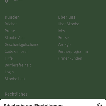
Kunden
Über uns
Bücher
Über Skoobe
Preise
Jobs
Skoobe App
Presse
Geschenkgutscheine
Verlage
Code einlösen
Partnerprogramm
Hilfe
Firmenkunden
Barrierefreiheit
Login
Skoobe liest
Rechtliches
Datenschutz