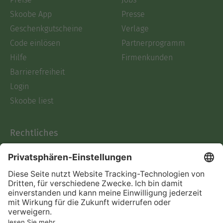
Skoobe App
Presse
Geschenkgutscheine
Verlage
Code einlösen
Partnerprogramm
Hilfe
Firmenkunden
Barrierefreiheit
Login
Skoobe liest
Rechtliches
Datenschutz
AGB
Informationen nach Data
Act
Verträge hier kündigen
Impressum