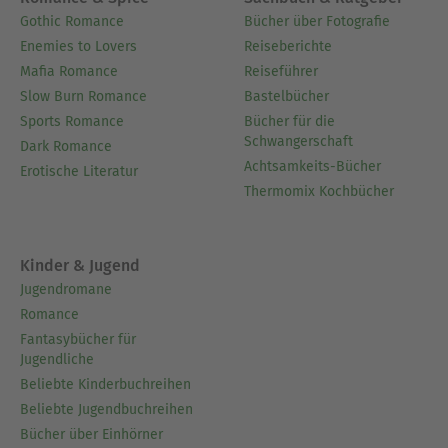
Gothic Romance
Bücher über Fotografie
Enemies to Lovers
Reiseberichte
Mafia Romance
Reiseführer
Slow Burn Romance
Bastelbücher
Sports Romance
Bücher für die
Schwangerschaft
Dark Romance
Achtsamkeits-Bücher
Erotische Literatur
Thermomix Kochbücher
Kinder & Jugend
Jugendromane
Romance
Fantasybücher für
Jugendliche
Beliebte Kinderbuchreihen
Beliebte Jugendbuchreihen
Bücher über Einhörner