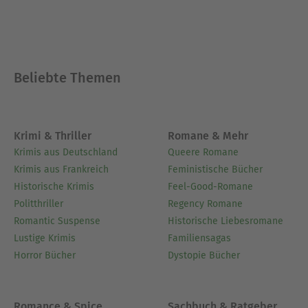
Dr. Waldinger studierte selbst an der Harvard
University und ist Autor zahlreicher
wissenschaftlicher Artikel und des New-York-
Times-Bestsellers
. Er praktiziert als
The Good Life
Beliebte Themen
Psychiater und Psychoanalytiker und ist
außerdem Zen-Meister und -Lehrer.
Ausblenden
Krimi & Thriller
Romane & Mehr
Krimis aus Deutschland
Queere Romane
Krimis aus Frankreich
Feministische Bücher
Historische Krimis
Feel-Good-Romane
Politthriller
Regency Romane
Romantic Suspense
Historische Liebesromane
Lustige Krimis
Familiensagas
Horror Bücher
Dystopie Bücher
Romance & Spice
Sachbuch & Ratgeber