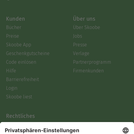
Kunden
Über uns
Bücher
Über Skoobe
Preise
Jobs
Skoobe App
Presse
Geschenkgutscheine
Verlage
Code einlösen
Partnerprogramm
Hilfe
Firmenkunden
Barrierefreiheit
Login
Skoobe liest
Rechtliches
Datenschutz
AGB