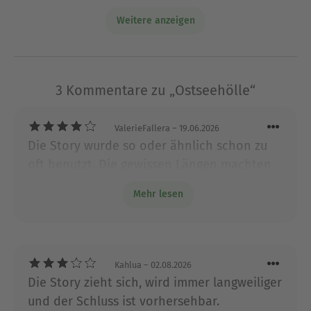
Hannover. Sie ist Autorin der erfolgreichen
Weitere anzeigen
Ostseekrimireihe um die Lübecker Kommissarin
Pia Korittki und der
AKTE-NORDSEE
-Reihe um die
Rechtsanwältin Fentje Jacobsen und den
Journalisten Niklas John. Eva Almstädt lebt in
3 Kommentare zu „Ostseehölle“
Hamburg.
Ausblenden
ValerieFallera
– 19.06.2026
Die Story wurde so oder ähnlich schon zu
oft benutzt. Die gewissen Längen machten
sie nicht interessanter. Guter Durchschnitt-
Mehr lesen
mehr leider nicht
Kahlua
– 02.08.2026
Die Story zieht sich, wird immer langweiliger
und der Schluss ist vorhersehbar.