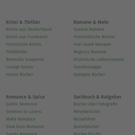
Krimi & Thriller
Romane & Mehr
Krimis aus Deutschland
Queere Romane
Krimis aus Frankreich
Feministische Bücher
Historische Krimis
Feel-Good-Romane
Politthriller
Regency Romane
Romantic Suspense
Historische Liebesromane
Lustige Krimis
Familiensagas
Horror Bücher
Dystopie Bücher
Romance & Spice
Sachbuch & Ratgeber
Gothic Romance
Bücher über Fotografie
Enemies to Lovers
Reiseberichte
Mafia Romance
Reiseführer
Slow Burn Romance
Bastelbücher
Sports Romance
Bücher für die