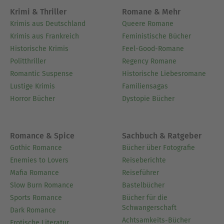
Krimi & Thriller
Romane & Mehr
Krimis aus Deutschland
Queere Romane
Krimis aus Frankreich
Feministische Bücher
Historische Krimis
Feel-Good-Romane
Politthriller
Regency Romane
Romantic Suspense
Historische Liebesromane
Lustige Krimis
Familiensagas
Horror Bücher
Dystopie Bücher
Romance & Spice
Sachbuch & Ratgeber
Gothic Romance
Bücher über Fotografie
Enemies to Lovers
Reiseberichte
Mafia Romance
Reiseführer
Slow Burn Romance
Bastelbücher
Sports Romance
Bücher für die
Schwangerschaft
Dark Romance
Achtsamkeits-Bücher
Erotische Literatur