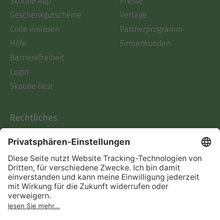
Skoobe App
Presse
Geschenkgutscheine
Verlage
Code einlösen
Partnerprogramm
Hilfe
Firmenkunden
Barrierefreiheit
Login
Skoobe liest
Rechtliches
Datenschutz
AGB
Informationen nach Data
Act
Verträge hier kündigen
Impressum