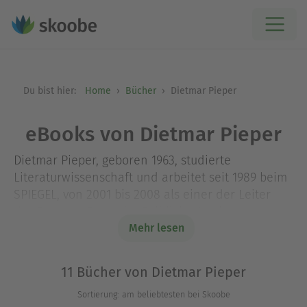
Du bist hier:
Home
Bücher
Dietmar Pieper
eBooks von Dietmar Pieper
Dietmar Pieper, geboren 1963, studierte
Literaturwissenschaft und arbeitet seit 1989 beim
SPIEGEL, von 2001 bis 2008 als einer der Leiter
des Ressorts Deutsche Politik in Hamburg.
Seitdem ist er Ressortleiter für die Heftreihen
Mehr lesen
SPIEGEL GESCHICHTE und SPIEGEL WISSEN. Bei DVA
hat er unter anderem die SPIEGEL-Bücher „Karl
11 Bücher von Dietmar Pieper
der Große“ und „Die Herrschaft der Zaren“ (beide
Sortierung: am beliebtesten bei Skoobe
2013) herausgegeben.