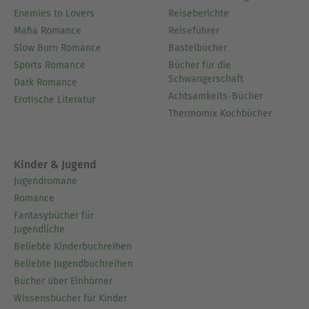
Enemies to Lovers
Reiseberichte
Mafia Romance
Reiseführer
Slow Burn Romance
Bastelbücher
Sports Romance
Bücher für die
Schwangerschaft
Dark Romance
Achtsamkeits-Bücher
Erotische Literatur
Thermomix Kochbücher
Kinder & Jugend
Jugendromane
Romance
Fantasybücher für
Jugendliche
Beliebte Kinderbuchreihen
Beliebte Jugendbuchreihen
Bücher über Einhörner
Wissensbücher für Kinder