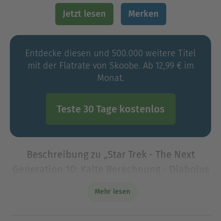
Jetzt lesen
Merken
Entdecke diesen und 500.000 weitere Titel
mit der Flatrate von Skoobe. Ab 12,99 € im
Monat.
Teste 30 Tage kostenlos
Beschreibung zu „Star Trek - The Next
Generation 10: Kalte Berechnung - Diabolus
ex Machina“
Mehr lesen
Im Zentrum der Galaxis taucht eine gewaltige
Maschine auf, groß wie ein Planet, und niemand