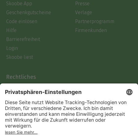
Skoobe App
Presse
Geschenkgutscheine
Verlage
Code einlösen
Partnerprogramm
Hilfe
Firmenkunden
Barrierefreiheit
Login
Skoobe liest
Rechtliches
Datenschutz
AGB
Informationen nach Data
Act
Verträge hier kündigen
Impressum