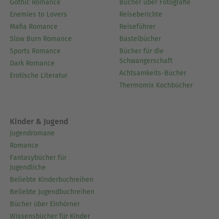
Gothic Romance
Bücher über Fotografie
Enemies to Lovers
Reiseberichte
Mafia Romance
Reiseführer
Slow Burn Romance
Bastelbücher
Sports Romance
Bücher für die
Schwangerschaft
Dark Romance
Achtsamkeits-Bücher
Erotische Literatur
Thermomix Kochbücher
Kinder & Jugend
Jugendromane
Romance
Fantasybücher für
Jugendliche
Beliebte Kinderbuchreihen
Beliebte Jugendbuchreihen
Bücher über Einhörner
Wissensbücher für Kinder