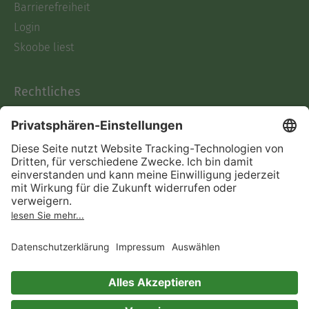
Barrierefreiheit
Login
Skoobe liest
Rechtliches
Datenschutz
AGB
Informationen nach Data
Act
Verträge hier kündigen
Impressum
Vertrag widerrufen
Immer ein gutes Buch