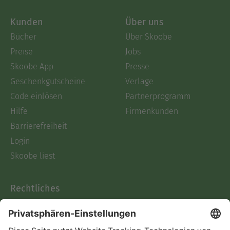
Kunden
Über uns
Bücher
Über Skoobe
Preise
Jobs
Skoobe App
Presse
Geschenkgutscheine
Verlage
Code einlösen
Partnerprogramm
Hilfe
Firmenkunden
Barrierefreiheit
Login
Skoobe liest
Rechtliches
Datenschutz
AGB