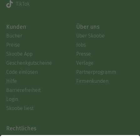
TikTok
Kunden
Über uns
Bücher
Über Skoobe
Preise
Jobs
Skoobe App
Presse
Geschenkgutscheine
Verlage
Code einlösen
Partnerprogramm
Hilfe
Firmenkunden
Barrierefreiheit
Login
Skoobe liest
Rechtliches
Datenschutz