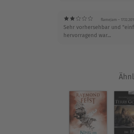
flameJam
– 17.12.20
Sehr vorhersehbar und "einfa
hervorragend war...
Ähnl