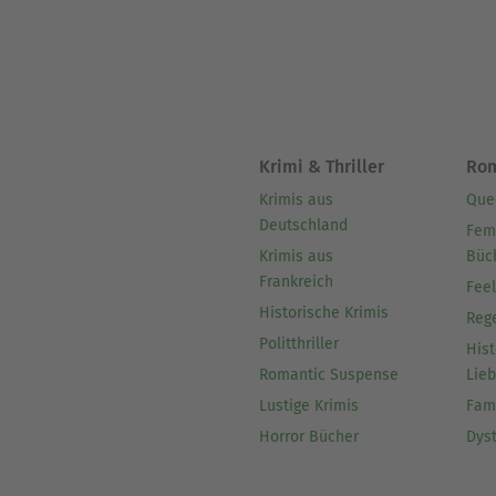
Krimi & Thriller
Ro
Krimis aus
Que
Deutschland
Fem
Krimis aus
Büc
Frankreich
Fee
Historische Krimis
Reg
Politthriller
Hist
Romantic Suspense
Lie
Lustige Krimis
Fam
Horror Bücher
Dys