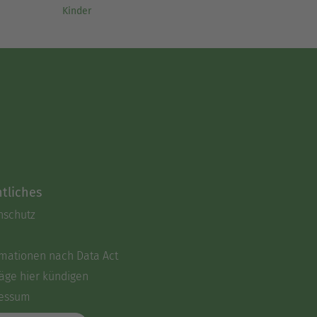
Kinder
tliches
nschutz
rmationen nach Data Act
äge hier kündigen
essum