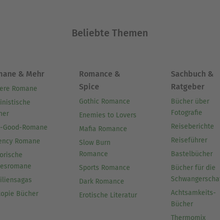
Beliebte Themen
mane & Mehr
Romance &
Sachbuch &
Spice
Ratgeber
ere Romane
Gothic Romance
Bücher über
inistische
Fotografie
her
Enemies to Lovers
Reiseberichte
l-Good-Romane
Mafia Romance
Reiseführer
ency Romane
Slow Burn
Romance
Bastelbücher
orische
besromane
Sports Romance
Bücher für die
Schwangerscha
iliensagas
Dark Romance
Achtsamkeits-
topie Bücher
Erotische Literatur
Bücher
Thermomix