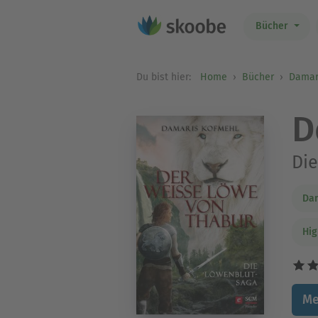
Bücher
Du bist hier:
Home
Bücher
Damar
D
Di
Da
Hig
Me