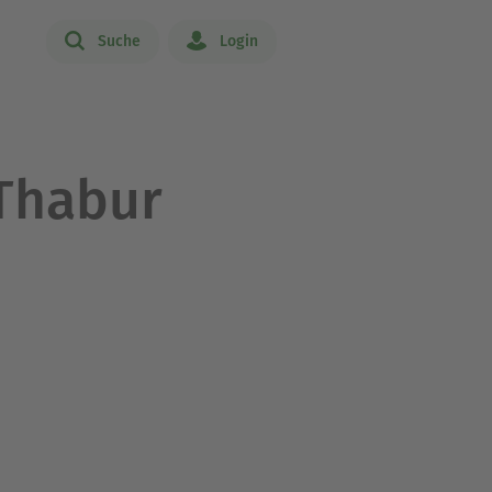
Suche
Login
Thabur