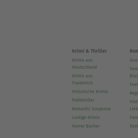
Krimi & Thriller
Ro
Krimis aus
Que
Deutschland
Fem
Krimis aus
Büc
Frankreich
Fee
Historische Krimis
Reg
Politthriller
Hist
Romantic Suspense
Lie
Lustige Krimis
Fam
Horror Bücher
Dys