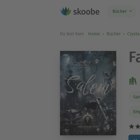
Bücher
Du bist hier:
Home
Bücher
Crysta
F
San
Emp