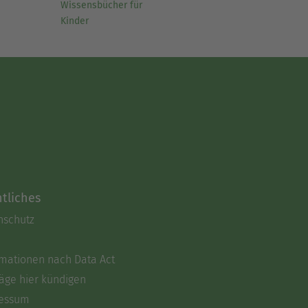
Wissensbücher für
Kinder
tliches
nschutz
rmationen nach Data Act
äge hier kündigen
essum