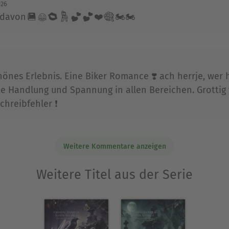
026
r davon📕😂💋💃💕💕❤️💐🏍️🏍️
hönes Erlebnis. Eine Biker Romance ❣️ ach herrje, wer 
e Handlung und Spannung in allen Bereichen. Grottig f
hreibfehler ❗️
Weitere Kommentare anzeigen
Weitere Titel aus der Serie