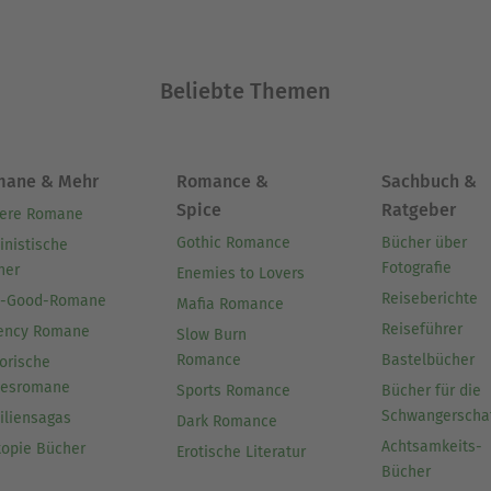
Beliebte Themen
mane & Mehr
Romance &
Sachbuch &
Spice
Ratgeber
ere Romane
Gothic Romance
Bücher über
inistische
Fotografie
her
Enemies to Lovers
Reiseberichte
l-Good-Romane
Mafia Romance
Reiseführer
ency Romane
Slow Burn
Romance
Bastelbücher
orische
besromane
Sports Romance
Bücher für die
Schwangerscha
iliensagas
Dark Romance
Achtsamkeits-
topie Bücher
Erotische Literatur
Bücher