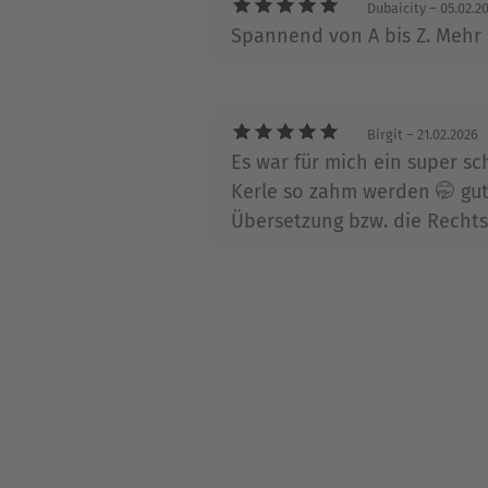
Dubaicity
– 05.02.2
Spannend von A bis Z. Meh
Birgit
– 21.02.2026
Es war für mich ein super sc
Kerle so zahm werden 🤭 gut
Übersetzung bzw. die Rechtsc